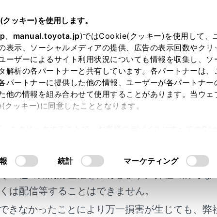
e(クッキー)を使用します。
緊急時の対処法
jp
、
manual.toyota.jp
)ではCookie(クッキー)を使用して
の表示、ソーシャルメディアの提供、広告の表示回数やクリ
クしたときは
ユーザーによるサイト利用状況についても情報を収集し、ソ
タ解析の各パートナーと共有しています。各パートナーは、
各パートナーに提供した他の情報、ユーザーが各パートナー
た他の情報を組み合わせて使用することがあります。当ウェ
ie(クッキー)に同意したこととなります。
砂地・雪道などでタイヤが空転したり埋まり込んで動けなくな
許可」をクリックすることで、お客様のデバイスにすべてのCook
明書及び補足資料、正誤表等が掲載されているわ
意したことになります。Cookie(クッキー)のオプトアウト
るにあたっては、当社の「
Cookie（クッキー）情報の取り
には
客様の年式に合致しない場合があります。
報
統計
マーケティング
その他の知的財産権を保有します。弊社の許可な
くは配信等することはできません。
できなかったことにより万一損害が生じても、弊