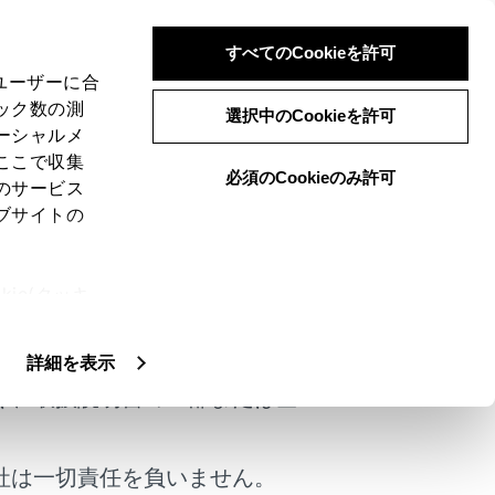
すべてのCookieを許可
、ユーザーに合
ック数の測
選択中のCookieを許可
ーシャルメ
ここで収集
必須のCookieのみ許可
のサービス
ブサイトの
ったときは次の方法を試みてください。
ie(クッキ
けではありません。
、設定の変
扱いについ
詳細を表示
く、取扱説明書の一部または全
社は一切責任を負いません。