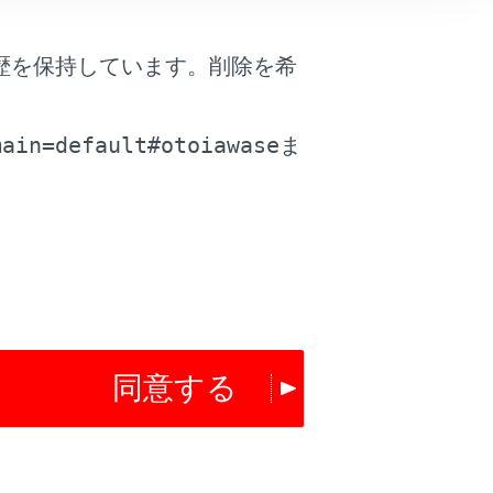
は役に立ちましたか？
歴を保持しています。削除を希
。
はい
いいえ
main=default#otoiawase
ま
同意する