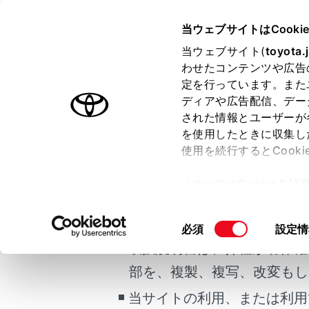
COROLLA
取扱説明書
当ウェブサイトはCooki
万一の場合には
当ウェブサイト(
toyota.
ホーム
わせたコンテンツや広告
スタッ
定を行っています。また
はじめに
ディアや広告配信、デー
された情報とユーザーが
安全・安心のために
を使用したときに収集し
ご利用の条件
走行に関する情報表示
使用を続行するとCook
運転する前に
ぬかるみや
「すべてのCookieを
運転
当サイトには、全ての取扱説
ー)が保存されることに同
室内装備・機能
更、同意を撤回したりす
脱出する
掲載している取扱説明書はお
同
必須
設定情
マルチメディア
て
」をご覧ください。
意
取扱説明書は、弊社が著作権
お手入れのしかた
の
部を、複製、複写、改変もし
万一の場合には
選
択
当サイトの利用、または利用
車両情報