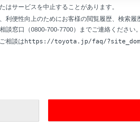
たはサービスを中止することがあります。
れているページ
このページ
、利便性向上のためにお客様の閲覧履歴、検索履
たときは
窓口（0800-700-7700）までご連絡ください
ジが表示されたときは
https://toyota.jp/faq/?site_do
ご相談は
て