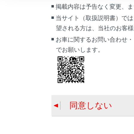
こんなときは
掲載内容は予告なく変更、ま
合わせて見ら
当サイト（取扱説明書）では
警告灯がつい
ブックマーク
望される方は、当社のお客様相談
警告メッセー
あとで読む
お車に関するお問い合わせ・
けん引につい
PDFで見る
でお願いします。
車両
マルチメディア
画面表示設定
個人情報の取扱いについて
サイト利用について
同意しない
お問い合わせ