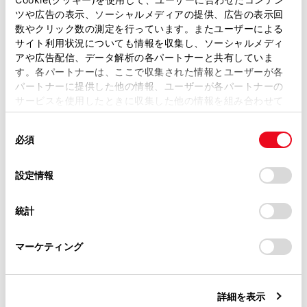
ツや広告の表示、ソーシャルメディアの提供、広告の表示回
取扱説明書は、弊社が著作権その他の知的財産権を保有し
「リアルタイム情報」
数やクリック数の測定を行っています。またユーザーによる
ます。弊社の許可なく、取扱説明書の一部または全部を、
サイト利用状況についても情報を収集し、ソーシャルメディ
複製、複写、改変もしくは配信等することはできません。
アや広告配信、データ解析の各パートナーと共有していま
[渋滞表示]
現況情報を利
す。各パートナーは、ここで収集された情報とユーザーが各
当サイトの利用、または利用できなかったことにより万一
パートナーに提供した他の情報、ユーザーが各パートナーの
損害が生じても、弊社は一切責任を負いません。
サービスを使用したときに収集した他の情報を組み合わせて
[空き道表示]
現況情報を利
掲載内容は予告なく変更、またはサービスを中止すること
使用することがあります。当ウェブサイトの使用を続行する
があります。
同
とCookie(クッキー)に同意したこととなります。
[規制情報]
規制情報があ
必須
意
当サイト（取扱説明書）では、利便性向上のためにお客様
の
「すべてのCookieを許可」をクリックすることで、お客様の
の閲覧履歴、検索履歴を保持しています。削除を希望され
選
デバイスにすべてのCookie(クッキー)が保存されることに同
設定情報
[駐車場]
駐車場情報の表
る方は、当社のお客様相談窓口（0800-700-7700）までご
択
意したことになります。Cookie(クッキー)のオプトアウト、
連絡ください。
設定の変更、同意を撤回したりするにあたっては、当社の
統計
[充電ステーション]
充電ステーショ
「
Cookie（クッキー）情報の取り扱いについて
お車に関するお問い合わせ・ご相談は
」をご覧くだ
さい。
https://toyota.jp/faq/?
マーケティング
site_domain=default#otoiawase
までお願いします。
[施設アイコン表示設定]
周辺施設アイ
[3Dビュー俯角設定]
地図3D表示
詳細を表示