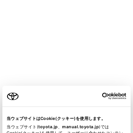
設定項目
[県境案内]
県境イラスト表
[地図表示カスタマイズ]
地図の色や文
ご利用の条件
「交通情報」
当サイトには、全ての取扱説明書及び補足資料、正誤表等
が掲載されているわけではありません。
当ウェブサイトはCookie(クッキー)を使用します。
交通情報の表
[道路種別の表示]
掲載している取扱説明書はお客様の年式に合致しない場合
当ウェブサイト(
toyota.jp
、
manual.toyota.jp
)では
希望する表示
があります。
Cookie(クッキー)を使用して、ユーザーに合わせたコンテン