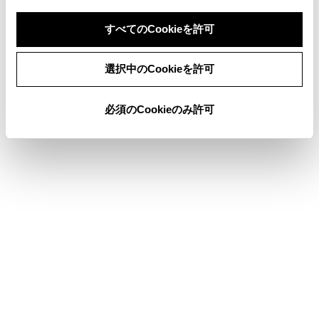
すべてのCookieを許可
県境案内を設定する
同意しない
同意する
選択中のCookieを許可
地図表示のカスタマイズ設定
必須のCookieのみ許可
俯角設定
合わせて見られているページ
各ソースの音を調整する
画面表示の設定を変更する