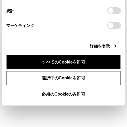
択
意したことになります。Cookie(クッキー)のオプトアウト、
連絡ください。
設定の変更、同意を撤回したりするにあたっては、当社の
統計
「
Cookie（クッキー）情報の取り扱いについて
お車に関するお問い合わせ・ご相談は
」をご覧くだ
知識
さい。
https://toyota.jp/faq/?
マーケティング
site_domain=default#otoiawase
までお願いします。
Apple CarPlay/Android Auto を接続中に[
]を押すと、Apple CarPlay/Android Auto の
詳細を表示
電話画面がマルチメディアシステムに表示
されます。
すべてのCookieを許可
Apple CarPlay とハンズフリー電話を接続中
に[
]を押すと、Apple CarPlay またはマ
同意しない
同意する
選択中のCookieを許可
ルチメディアシステムの電話画面が表示さ
れます。最後に使用した機能が優先されま
す。どちらも使用していない場合は、メイ
必須のCookieのみ許可
ン機器が優先されます。
Android Auto とハンズフリー電話を接続中
に[
]を押すと、Android Autoの電話画面
が表示されます。