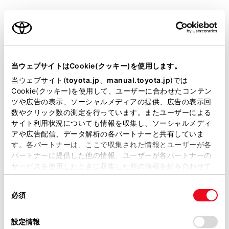
ご利用の条件
押し続けると、連続して調整できます。
[
]スイッチ
当サイトには、全ての取扱説明書及び補足資料、正誤表等
音声操作で電話をかけることができます。（→
音声操作
が掲載されているわけではありません。
当ウェブサイトはCookie(クッキー)を使用します。
を開始する
）
掲載している取扱説明書はお客様の年式に合致しない場合
当ウェブサイト(
toyota.jp
、
manual.toyota.jp
)では
音声操作中に押し続けると、エージェント（音声対話サ
があります。
Cookie(クッキー)を使用して、ユーザーに合わせたコンテン
ツや広告の表示、ソーシャルメディアの提供、広告の表示回
ービス）を終了します。
取扱説明書は、弊社が著作権その他の知的財産権を保有し
数やクリック数の測定を行っています。またユーザーによる
ます。弊社の許可なく、取扱説明書の一部または全部を、
[
]スイッチ
サイト利用状況についても情報を収集し、ソーシャルメディ
複製、複写、改変もしくは配信等することはできません。
アや広告配信、データ解析の各パートナーと共有していま
電話をかけられない状態のとき、履歴画面を表示しま
す。各パートナーは、ここで収集された情報とユーザーが各
当サイトの利用、または利用できなかったことにより万一
す。
パートナーに提供した他の情報、ユーザーが各パートナーの
損害が生じても、弊社は一切責任を負いません。
サービスを使用したときに収集した他の情報を組み合わせて
掲載内容は予告なく変更、またはサービスを中止すること
電話画面で[
]が表示されている場合に電話をかける
使用することがあります。当ウェブサイトの使用を続行する
があります。
ことができます。
同
とCookie(クッキー)に同意したこととなります。
必須
意
当サイト（取扱説明書）では、利便性向上のためにお客様
発信中／通話中は、電話を切ります。
の
「すべてのCookieを許可」をクリックすることで、お客様の
の閲覧履歴、検索履歴を保持しています。削除を希望され
選
デバイスにすべてのCookie(クッキー)が保存されることに同
設定情報
る方は、当社のお客様相談窓口（0800-700-7700）までご
着信中／割り込み着信中は、電話に出ます。