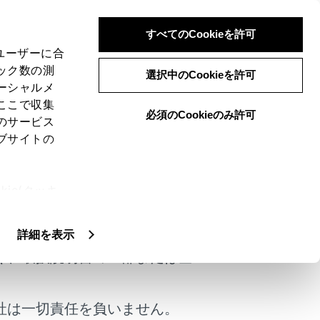
すべてのCookieを許可
、ユーザーに合
ック数の測
選択中のCookieを許可
ーシャルメ
ここで収集
必須のCookieのみ許可
のサービス
ブサイトの
ie(クッキ
けではありません。
、設定の変
扱いについ
詳細を表示
く、取扱説明書の一部または全
社は一切責任を負いません。