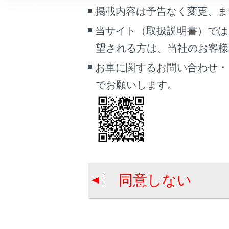
こんなときは
掲載内容は予告なく変更、ま
当サイト（取扱説明書）では
ブックマーク
合わせて見ら
望される方は、当社のお客様相談
あとで読む
故障とお考え
お車に関するお問い合わせ・
PDFで見る
緊急通報をす
でお願いします。
車両
T-Connect と
マルチメディア
画面表示設定
個人情報の取扱いについて
サイト利用について
同意しない
お問い合わせ