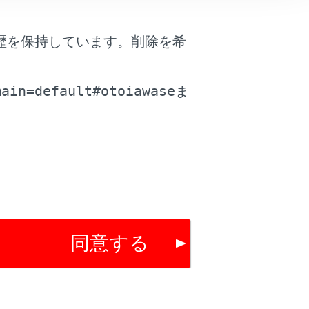
歴を保持しています。削除を希
は役に立ちましたか？
。
main=default#otoiawase
ま
はい
いいえ
同意する