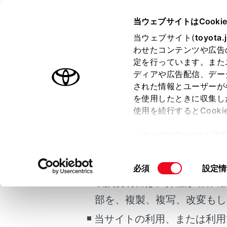
COROLLA
取扱説明書
当ウェブサイトはCooki
マルチメディア
当ウェブサイト(
toyota.
ホーム
わせたコンテンツや広告
T-Co
定を行っています。また
はじめに
ディアや広告配信、デー
された情報とユーザーが
安全・安心のために
メニュー
を使用したときに収集し
ご利用の条件
走行に関する情報表示
使用を続行するとCook
運転する前に
T-Conne
「すべてのCookieを
運転
当サイトには、全ての取扱説
ー)が保存されることに同
室内装備・機能
更、同意を撤回したりす
新規契約
掲載している取扱説明書はお
同
必須
設定情
マルチメディア
て
」をご覧ください。
意
取扱説明書は、弊社が著作権
お手入れのしかた
継続契約
の
部を、複製、複写、改変もし
万一の場合には
選
択
当サイトの利用、または利用
車両情報