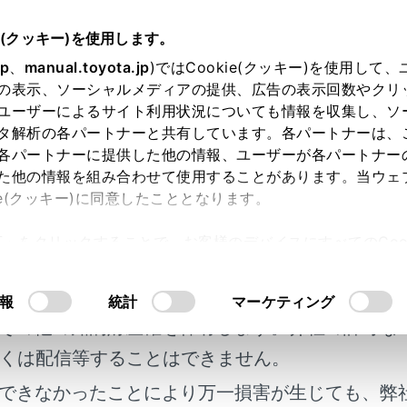
e(クッキー)を使用します。
T-Connect
T-Connect の利用手続き
jp
、
manual.toyota.jp
)ではCookie(クッキー)を使用して
の表示、ソーシャルメディアの提供、広告の表示回数やクリ
nnect を契約する
ユーザーによるサイト利用状況についても情報を収集し、ソ
タ解析の各パートナーと共有しています。各パートナーは、
各パートナーに提供した他の情報、ユーザーが各パートナー
た他の情報を組み合わせて使用することがあります。当ウェ
ie(クッキー)に同意したこととなります。
ct をご利用いただくにはT-Connect 契約が必要となります。
許可」をクリックすることで、お客様のデバイスにすべてのCook
明書及び補足資料、正誤表等が掲載されているわ
意したことになります。Cookie(クッキー)のオプトアウト
るにあたっては、当社の「
Cookie（クッキー）情報の取り
を行う
客様の年式に合致しない場合があります。
報
統計
マーケティング
その他の知的財産権を保有します。弊社の許可な
を行う
くは配信等することはできません。
できなかったことにより万一損害が生じても、弊