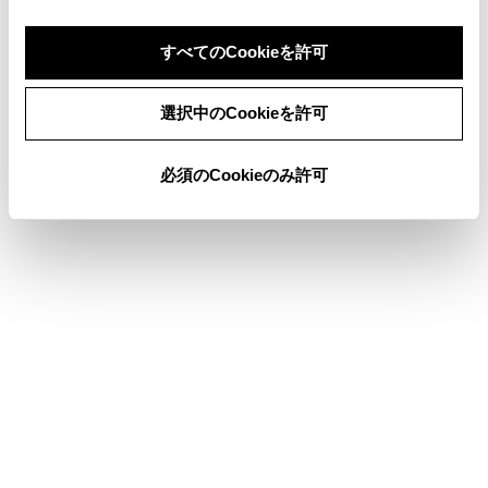
計器類（12.3インチディスプレイ装着車）
すべてのCookieを許可
同意しない
同意する
選択中のCookieを許可
このページは役に立ちましたか？
必須のCookieのみ許可
はい
いいえ
ブックマーク
あとで読む
個人情報の取扱いについて
サイト利用について
お問い合わせ