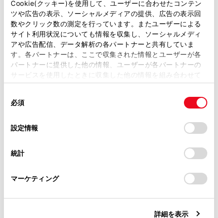
があります。
Cookie(クッキー)を使用して、ユーザーに合わせたコンテン
運転支援システム表示エリア
ツや広告の表示、ソーシャルメディアの提供、広告の表示回
取扱説明書は、弊社が著作権その他の知的財産権を保有し
数やクリック数の測定を行っています。またユーザーによる
ます。弊社の許可なく、取扱説明書の一部または全部を、
サイト利用状況についても情報を収集し、ソーシャルメディ
ナビゲーションシステム連携表示エリア
複製、複写、改変もしくは配信等することはできません。
アや広告配信、データ解析の各パートナーと共有していま
す。各パートナーは、ここで収集された情報とユーザーが各
当サイトの利用、または利用できなかったことにより万一
パートナーに提供した他の情報、ユーザーが各パートナーの
損害が生じても、弊社は一切責任を負いません。
割り込み表示について
サービスを使用したときに収集した他の情報を組み合わせて
掲載内容は予告なく変更、またはサービスを中止すること
使用することがあります。当ウェブサイトの使用を続行する
があります。
タコメーター・エコインジケーター表示エリア
同
とCookie(クッキー)に同意したこととなります。
必須
意
当サイト（取扱説明書）では、利便性向上のためにお客様
の
「すべてのCookieを許可」をクリックすることで、お客様の
の閲覧履歴、検索履歴を保持しています。削除を希望され
選
デバイスにすべてのCookie(クッキー)が保存されることに同
設定情報
る方は、当社のお客様相談窓口（0800-700-7700）までご
択
意したことになります。Cookie(クッキー)のオプトアウト、
連絡ください。
設定の変更、同意を撤回したりするにあたっては、当社の
統計
「
Cookie（クッキー）情報の取り扱いについて
お車に関するお問い合わせ・ご相談は
」をご覧くだ
さい。
https://toyota.jp/faq/?
合わせて見られているページ
マーケティング
site_domain=default#otoiawase
までお願いします。
計器類（7インチディスプレイ装着車）
警告灯／表示灯
詳細を表示