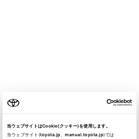
COROLLA
取扱説明書
走行に関する情報表示
計器の見方
ヘッドアップディスプレイ
メニュー
ヘッドアップディスプレイは、フロントウインドウガラ
スに運転支援システムの作動状況や走行に関するさまざ
まな情報を表示することができます。
ご利用の条件
ディスプレイの表示
当サイトには、全ての取扱説明書及び補足資料、正誤表等
が掲載されているわけではありません。
当ウェブサイトはCookie(クッキー)を使用します。
ヘッドアップディスプレイの使い方
掲載している取扱説明書はお客様の年式に合致しない場合
当ウェブサイト(
toyota.jp
、
manual.toyota.jp
)では