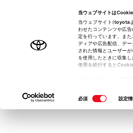
COROLLA
取扱説明書
当ウェブサイトはCooki
安全・安心のため
当ウェブサイト(
toyota.
ホーム
わせたコンテンツや広告
シート
定を行っています。また
はじめに
ディアや広告配信、デー
された情報とユーザーが
安全・安心のために
メニュー
を使用したときに収集し
走行に関する情報表示
使用を続行するとCook
運転する前に
走行前にす
「すべてのCookieを
運転
ー)が保存されることに同
室内装備・機能
警告
更、同意を撤回したりす
同
必須
設定情
マルチメディア
て
」をご覧ください。
急ブレ
意
お手入れのしかた
傷害にお
の
万一の場合には
選
シー
択
車両情報