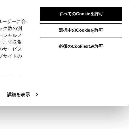
すべてのCookieを許可
、ユーザーに合
ック数の測
選択中のCookieを許可
ーシャルメ
ここで収集
必須のCookieのみ許可
のサービス
ブサイトの
ie(クッキ
、設定の変
扱いについ
詳細を表示
ださい。お守りいただかないと、重大な