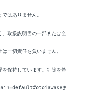
けではありません。
く、取扱説明書の一部または全
社は一切責任を負いません。
しく着用する
）
低い位置にかかるようにお腹のふくらみ
部にかかるように着用してください。
歴を保持しています。削除を希
でなく胎児までが重大な傷害を受けた
。
main=default#otoiawase
ま