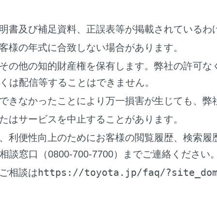
明書及び補足資料、正誤表等が掲載されているわ
客様の年式に合致しない場合があります。
その他の知的財産権を保有します。弊社の許可な
くは配信等することはできません。
できなかったことにより万一損害が生じても、弊
に注意事項を確認の上、必ず正しく着用してください。（→
正
の着用のしかたと同じように、腰部ベルトが腰骨のできるだけ
たはサービスを中止することがあります。
に、肩部ベルトは確実に肩を通し、お腹のふくらみを避けて胸
、利便性向上のためにお客様の閲覧履歴、検索履
トを正しく着用していないと、衝突したときなどに、母体だけ
窓口（0800-700-7700）までご連絡ください
最悪の場合死亡につながるおそれがあります。
https://toyota.jp/faq/?site_do
ご相談は
のある方の場合
に注意事項を確認の上、必ず正しく着用してください。
さまを乗せるとき