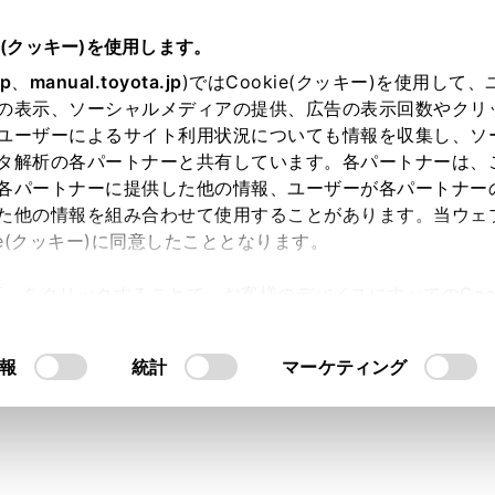
e(クッキー)を使用します。
に
安全にお使いいただくために
jp
、
manual.toyota.jp
)ではCookie(クッキー)を使用して
の表示、ソーシャルメディアの提供、広告の表示回数やクリ
ベルト
ユーザーによるサイト利用状況についても情報を収集し、ソ
タ解析の各パートナーと共有しています。各パートナーは、
各パートナーに提供した他の情報、ユーザーが各パートナー
た他の情報を組み合わせて使用することがあります。当ウェ
ie(クッキー)に同意したこととなります。
べての乗員は必ずシートベルトを正しく着用してください。
許可」をクリックすることで、お客様のデバイスにすべてのCook
意したことになります。Cookie(クッキー)のオプトアウト
るにあたっては、当社の「
Cookie（クッキー）情報の取り
報
統計
マーケティング
ーキや事故の際のけがを避けるため、次のことを必ずお守りく
よぶか、最悪の場合死亡につながるおそれがあります。
トベルトの着用について