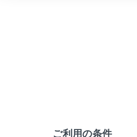
全
こんなときは
シ
ブックマーク
シ
あとで読む
お
PDFで見る
お
車両
マルチメディア
背
画面表示設定
肩
腰
個人情報の取扱いについて
サイト利用について
妊娠
お問い合わせ
ご利用の条件