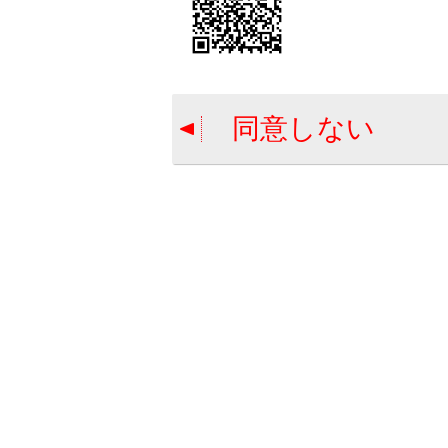
→
チ
シー
ベ
同意しない
シ
プ
い
も
て
プ
し
不