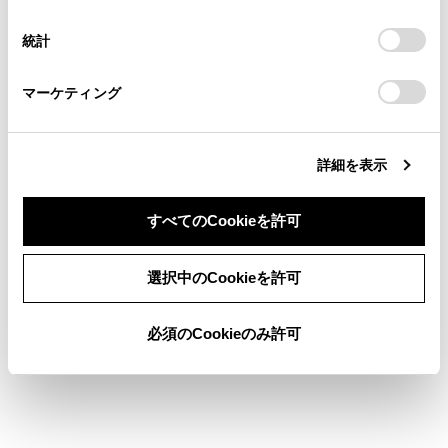
択
意したことになります。Cookie(クッキー)のオプトアウト、
自車のToyota Safety Senseのバージョンに合
連絡ください。
設定の変更、同意を撤回したりするにあたっては、当社の
った取扱方法をお読みいただくには
統計
「
Cookie（クッキー）情報の取り扱いについて
お車に関するお問い合わせ・ご相談は
」をご覧くだ
さい。
https://toyota.jp/faq/?
ソフトウェアを更新する
マーケティング
site_domain=default#otoiawase
までお願いします。
詳細を表示
すべてのCookieを許可
合わせて見られているページ
同意しない
同意する
選択中のCookieを許可
トランスミッション
必須のCookieのみ許可
レーダークルーズコントロール
クリアランスソナー