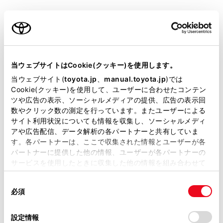
警告
ご利用の条件
安全にお使いいただくために
Toyota Safety Senseは、ソフトウェアを更新
当サイトには、全ての取扱説明書及び補足資料、正誤表等
することで各機能の取り扱い方法が変わること
が掲載されているわけではありません。
があります。正しい取り扱い方法を知らずにシ
当ウェブサイトはCookie(クッキー)を使用します。
ステムを使用すると、思わぬ事故につながり、
掲載している取扱説明書はお客様の年式に合致しない場合
当ウェブサイト(
toyota.jp
、
manual.toyota.jp
)では
重大な傷害におよぶか、最悪の場合死亡につな
があります。
Cookie(クッキー)を使用して、ユーザーに合わせたコンテン
ツや広告の表示、ソーシャルメディアの提供、広告の表示回
がるおそれがあります。
取扱説明書は、弊社が著作権その他の知的財産権を保有し
数やクリック数の測定を行っています。またユーザーによる
ます。弊社の許可なく、取扱説明書の一部または全部を、
サイト利用状況についても情報を収集し、ソーシャルメディ
トヨタ公式Webサイトにある、システムのソ
複製、複写、改変もしくは配信等することはできません。
アや広告配信、データ解析の各パートナーと共有していま
フトウェアバージョンに合ったデジタル取扱説
す。各パートナーは、ここで収集された情報とユーザーが各
当サイトの利用、または利用できなかったことにより万一
明書をお読みいただいた上でご使用ください。
パートナーに提供した他の情報、ユーザーが各パートナーの
損害が生じても、弊社は一切責任を負いません。
サービスを使用したときに収集した他の情報を組み合わせて
掲載内容は予告なく変更、またはサービスを中止すること
使用することがあります。当ウェブサイトの使用を続行する
があります。
同
とCookie(クッキー)に同意したこととなります。
必須
Toyota Safety Senseの取扱説明書での記載内
意
当サイト（取扱説明書）では、利便性向上のためにお客様
容について
の
「すべてのCookieを許可」をクリックすることで、お客様の
の閲覧履歴、検索履歴を保持しています。削除を希望され
選
デバイスにすべてのCookie(クッキー)が保存されることに同
設定情報
る方は、当社のお客様相談窓口（0800-700-7700）までご