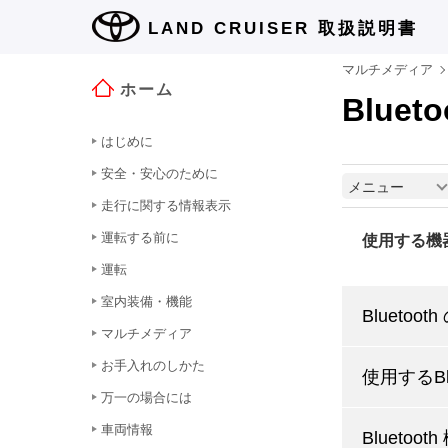
LAND CRUISER
取扱説明書
マルチメディア
ホーム
Blue
はじめに
安全・安心のために
メニュー
走行に関する情報表示
運転する前に
使用する機
運転
室内装備・機能
Blueto
マルチメディア
お手入れのしかた
使用するBl
万一の場合には
車両情報
Blueto