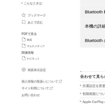
こんなときは
Blueto
ブックマーク
あとで読む
本機の詳
PDFで見る
Blueto
車両
マルチメディア
関連情報
ナビキット
画面表示設定
合わせて見ら
個人情報の取扱いについて
共通設定を変
サイト利用について
初期画面につ
お問い合わせ
Apple CarPlay 