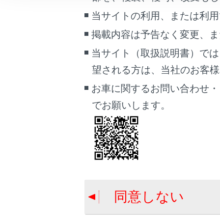
関連機器
車両情報
当サイトの利用、または利用
こんなときは
掲載内容は予告なく変更、ま
緊急通報
ブックマーク
当サイト（取扱説明書）では
あとで読む
ヘルプネ
望される方は、当社のお客様相談
PDFで見る
お車に関するお問い合わせ・
ヘルプネ
車両
でお願いします。
マルチメディア
緊急通報
画面表示設定
その他の
個人情報の取扱いについて
サイト利用について
お問い合わせ
同意しない