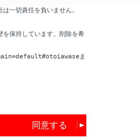
社は一切責任を負いません。
歴を保持しています。削除を希
による通信不能
。
main=default#otoiawase
ま
同意する