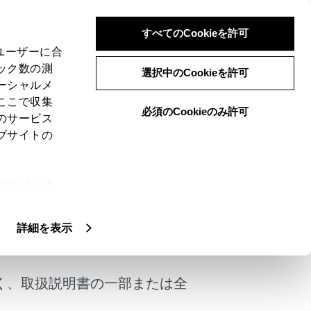
すべてのCookieを許可
、ユーザーに合
ック数の測
選択中のCookieを許可
ーシャルメ
ここで収集
必須のCookieのみ許可
のサービス
ブサイトの
ルプネットサービスに支障が出ることがあ
ie(クッキ
、設定の変
扱いについ
詳細を表示
けではありません。
く、取扱説明書の一部または全