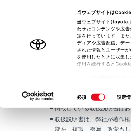
HARRIER PHEV
取扱説明書
当ウェブサイトはCooki
マルチメディア
当ウェブサイト(
toyota.
ホーム
わせたコンテンツや広告
緊急通
定を行っています。また
はじめに
ディアや広告配信、デー
された情報とユーザーが
安全・安心のために
メニュー
を使用したときに収集し
プラグインハイブリッドシステム
使用を続行するとCook
走行に関する情報表示
以下のよう
ご利用の条件
「すべてのCookieを
ります。
運転する前に
ー)が保存されることに同
運転
更、同意を撤回したりす
当サイトには、全ての取扱説
同
必須
設定情
室内装備・機能
て
」をご覧ください。
T-Conn
意
マルチメディア
掲載している取扱説明書はお
の
お手入れのしかた
ヘルプネ
選
取扱説明書は、弊社が著作権
択
万一の場合には
部を、複製、複写、改変もし