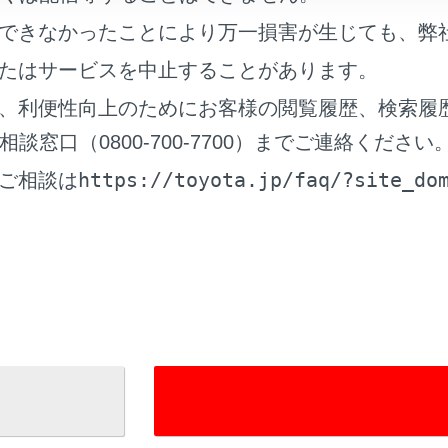
の異常による通信不能
できなかったことにより万一損害が生じても、弊
たはサービスを中止することがあります。
センターシステムの位置評定エラー
、利便性向上のためにお客様の閲覧履歴、検索履
ットセンター／トヨタスマートセンターシステムの異常
窓口（0800-700-7700）までご連絡ください
https://toyota.jp/faq/?site_do
ご相談は
ットで利用する通信網に起因する通信不能
事業者の都合によるサービス提供の中断または休止
要因