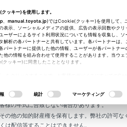
e(クッキー)を使用します。
T-Connect
ヘルプネット（エアバッグ連動タイプ）
jp
、
manual.toyota.jp
)ではCookie(クッキー)を使用して
の表示、ソーシャルメディアの提供、広告の表示回数やクリ
報できない場合について
ユーザーによるサイト利用状況についても情報を収集し、ソ
タ解析の各パートナーと共有しています。各パートナーは、
各パートナーに提供した他の情報、ユーザーが各パートナー
た他の情報を組み合わせて使用することがあります。当ウェ
ie(クッキー)に同意したこととなります。
なときには、ヘルプネットサービスが提供できない、またはヘ
許可」をクリックすることで、お客様のデバイスにすべてのCook
意したことになります。Cookie(クッキー)のオプトアウト
るにあたっては、当社の「
Cookie（クッキー）情報の取り
明書及び補足資料、正誤表等が掲載されているわ
報
統計
マーケティング
ect 契約の不成立または消滅
客様の年式に合致しない場合があります。
ット利用登録の不成立
その他の知的財産権を保有します。弊社の許可な
くは配信等することはできません。