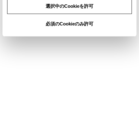
同意しない
同意する
選択中のCookieを許可
[作曲者]：作曲者名から選曲できます。
必須のCookieのみ許可
ステアリングスイッチで操作する
[
]／[
]スイッチ
ファイル／トラックが切りかわります。
押し続けると、フォルダー／アルバムが切りかわ