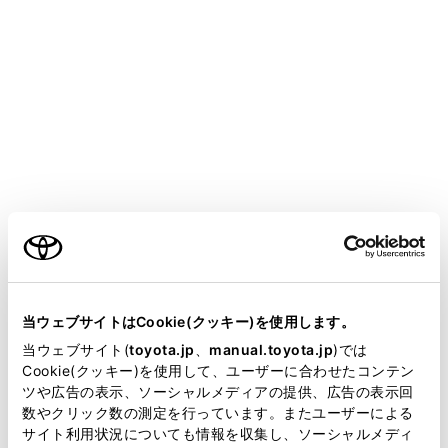
[
]：ランダム再生をします。タッチするたび
に、全ファイル／トラック、解除、再生中のフォ
ルダー／アルバムの順に切りかわります。
[
]：再生中のファイル／トラックの先頭から
再生します。ファイル／トラックの先頭のとき
は、前のファイル／トラックの先頭から再生しま
ご利用の条件
す。タッチし続けると、早もどしします。手を離
すと、その位置から再生します。
当サイトには、全ての取扱説明書及び補足資料、正誤表等
が掲載されているわけではありません。
[
]：再生を一時停止します。
当ウェブサイトはCookie(クッキー)を使用します。
掲載している取扱説明書はお客様の年式に合致しない場合
当ウェブサイト(
toyota.jp
、
manual.toyota.jp
)では
[
]：再生します。
があります。
Cookie(クッキー)を使用して、ユーザーに合わせたコンテン
ツや広告の表示、ソーシャルメディアの提供、広告の表示回
[
]：ファイル／トラックが切りかわります。
取扱説明書は、弊社が著作権その他の知的財産権を保有し
数やクリック数の測定を行っています。またユーザーによる
タッチし続けると、早送りします。手を離すと、
ます。弊社の許可なく、取扱説明書の一部または全部を、
サイト利用状況についても情報を収集し、ソーシャルメディ
その位置から再生します。
複製、複写、改変もしくは配信等することはできません。