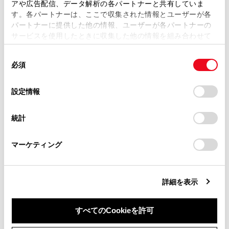
アや広告配信、データ解析の各パートナーと共有していま
す。各パートナーは、ここで収集された情報とユーザーが各
当サイトの利用、または利用できなかったことにより万一
[
]：リピート再生をします。タッチするたび
パートナーに提供した他の情報、ユーザーが各パートナーの
損害が生じても、弊社は一切責任を負いません。
に、再生中のファイル／トラック、再生中のフォ
サービスを使用したときに収集した他の情報を組み合わせて
ルダー／アルバム、全ファイル／トラックの順に
掲載内容は予告なく変更、またはサービスを中止すること
使用することがあります。当ウェブサイトの使用を続行する
があります。
切りかわります。
同
とCookie(クッキー)に同意したこととなります。
必須
意
当サイト（取扱説明書）では、利便性向上のためにお客様
[
]：設定可能な項目を表示します。（→
各ソ
の
「すべてのCookieを許可」をクリックすることで、お客様の
の閲覧履歴、検索履歴を保持しています。削除を希望され
ースの音を調整する
）
選
デバイスにすべてのCookie(クッキー)が保存されることに同
設定情報
る方は、当社のお客様相談窓口（0800-700-7700）までご
択
意したことになります。Cookie(クッキー)のオプトアウト、
連絡ください。
サブメニューのリスト：次の条件から選曲できま
設定の変更、同意を撤回したりするにあたっては、当社の
統計
す。
「
Cookie（クッキー）情報の取り扱いについて
お車に関するお問い合わせ・ご相談は
」をご覧くだ
さい。
https://toyota.jp/faq/?
[アーティスト]：アーティスト名から選曲でき
マーケティング
site_domain=default#otoiawase
までお願いします。
ます。
[アルバム]：アルバム名から選曲できます。
詳細を表示
[フォルダ]：フォルダー名から選曲できます。
[曲]：曲名から選曲できます。
すべてのCookieを許可
[ジャンル]：ジャンルから選曲できます。