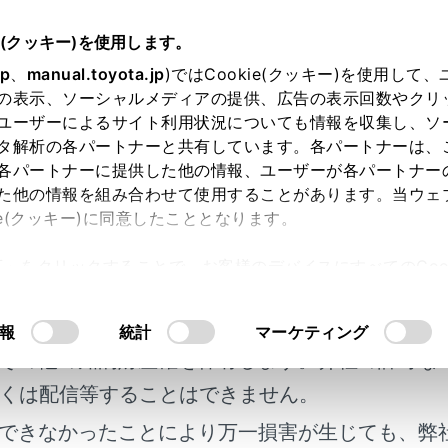
e(クッキー)を使用します。
T-Connect
T-Connect の利用手続き
jp
、
manual.toyota.jp
)ではCookie(クッキー)を使用して
の表示、ソーシャルメディアの提供、広告の表示回数やクリ
nnect を契約する
ユーザーによるサイト利用状況についても情報を収集し、ソ
タ解析の各パートナーと共有しています。各パートナーは、
各パートナーに提供した他の情報、ユーザーが各パートナー
た他の情報を組み合わせて使用することがあります。当ウェ
ie(クッキー)に同意したこととなります。
ct をご利用いただくにはT-Connect 契約が必要となります。
許可」をクリックすることで、お客様のデバイスにすべてのCook
明書及び補足資料、正誤表等が掲載されているわ
意したことになります。Cookie(クッキー)のオプトアウト
るにあたっては、当社の「
Cookie（クッキー）情報の取り
を行う
客様の年式に合致しない場合があります。
報
統計
マーケティング
その他の知的財産権を保有します。弊社の許可な
を行う
くは配信等することはできません。
できなかったことにより万一損害が生じても、弊