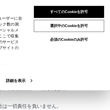
すべてのCookieを許可
、ユーザーに合
ック数の測
選択中のCookieを許可
ーシャルメ
ここで収集
必須のCookieのみ許可
のサービス
ブサイトの
ie(クッキ
けではありません。
、設定の変
扱いについ
詳細を表示
く、取扱説明書の一部または全
社は一切責任を負いません。