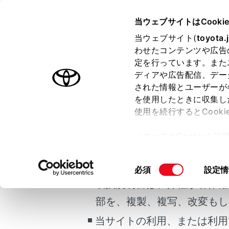
HARRIER PHEV
取扱説明書
当ウェブサイトはCooki
マルチメディア
当ウェブサイト(
toyota.
ホーム
わせたコンテンツや広告
T-Co
定を行っています。また
はじめに
ディアや広告配信、デー
された情報とユーザーが
安全・安心のために
メニュー
を使用したときに収集し
ご利用の条件
プラグインハイブリッドシステム
使用を続行するとCook
走行に関する情報表示
T-Conne
「すべてのCookieを
運転する前に
当サイトには、全ての取扱説
ー)が保存されることに同
運転
更、同意を撤回したりす
新規契約
掲載している取扱説明書はお
同
必須
設定情
室内装備・機能
て
」をご覧ください。
意
取扱説明書は、弊社が著作権
マルチメディア
継続契約
の
部を、複製、複写、改変もし
お手入れのしかた
選
択
当サイトの利用、または利用
万一の場合には