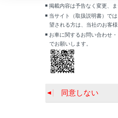
車両情報
掲載内容は予告なく変更、ま
こんなときは
当サイト（取扱説明書）では
合わせて見ら
望される方は、当社のお客様相談
ブックマーク
故障とお考え
あとで読む
お車に関するお問い合わせ・
T-Connect と
でお願いします。
PDFで見る
T-Connect 
車両
マルチメディア
画面表示設定
個人情報の取扱いについて
同意しない
サイト利用について
お問い合わせ