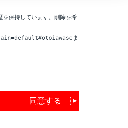
歴を保持しています。削除を希
は役に立ちましたか？
。
main=default#otoiawase
ま
はい
いいえ
同意する