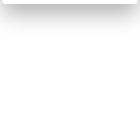
警告
携帯電話をハンズフリー電話で使用する場合、
安全のため、運転者は運転中に携帯電話本体を
操作しないでください。
安全な場所に停車して電話をかけてください。
運転中に電話がかかってきたときは、安全運転
に留意し、通話は手短にしてください。
注意
®
Bluetooth
機器をマルチメディアシステムに近
づけて使用しないでください。近づけすぎる
と、音質が劣化したり、接続状態が悪化するこ