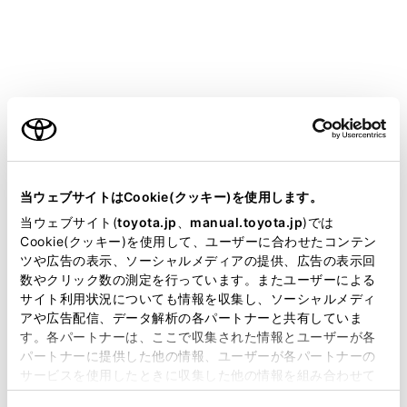
別用の構内無線局（免許を要する無線局）
及び特定小電力無線局（免許を要しない無
線局）並びにアマチュア無線局（免許を要
する無線局）が運用されています。（上記3
種の無線局を以下「他の無線局」と略しま
ご利用の条件
す）この機器を使用する前に、近くで「他
の無線局」が運用されていないことを確認
当サイトには、全ての取扱説明書及び補足資料、正誤表等
してください。万一、この機器から「他の
が掲載されているわけではありません。
当ウェブサイトはCookie(クッキー)を使用します。
無線局」に対して有害な電波干渉事例が発
掲載している取扱説明書はお客様の年式に合致しない場合
生した場合には、速やかに使用場所を変更
当ウェブサイト(
toyota.jp
、
manual.toyota.jp
)では
があります。
Cookie(クッキー)を使用して、ユーザーに合わせたコンテン
して電波干渉を回避してください。
ツや広告の表示、ソーシャルメディアの提供、広告の表示回
取扱説明書は、弊社が著作権その他の知的財産権を保有し
この機器の使用周波数帯は2.4GHz帯です。
数やクリック数の測定を行っています。またユーザーによる
ます。弊社の許可なく、取扱説明書の一部または全部を、
サイト利用状況についても情報を収集し、ソーシャルメディ
変調方式としてFH-SS変調方式を採用して
複製、複写、改変もしくは配信等することはできません。
アや広告配信、データ解析の各パートナーと共有していま
います。想定与干渉距離は10m以下です。
す。各パートナーは、ここで収集された情報とユーザーが各
当サイトの利用、または利用できなかったことにより万一
この機器は全帯域を使用し、かつ移動体識
パートナーに提供した他の情報、ユーザーが各パートナーの
損害が生じても、弊社は一切責任を負いません。
別装置の帯域を回避可能です。
サービスを使用したときに収集した他の情報を組み合わせて
掲載内容は予告なく変更、またはサービスを中止すること
使用することがあります。当ウェブサイトの使用を続行する
本製品は、電波法および電気通信事業法の