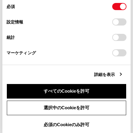
があります。
同
とCookie(クッキー)に同意したこととなります。
基準に適合しています。製品に貼り付けて
必須
意
当サイト（取扱説明書）では、利便性向上のためにお客様
あるシールはその証明です。シールをはが
の
「すべてのCookieを許可」をクリックすることで、お客様の
の閲覧履歴、検索履歴を保持しています。削除を希望され
選
デバイスにすべてのCookie(クッキー)が保存されることに同
さないでください。
設定情報
る方は、当社のお客様相談窓口（0800-700-7700）までご
択
意したことになります。Cookie(クッキー)のオプトアウト、
連絡ください。
本製品を分解・改造すると、法律により罰
設定の変更、同意を撤回したりするにあたっては、当社の
統計
「
Cookie（クッキー）情報の取り扱いについて
お車に関するお問い合わせ・ご相談は
」をご覧くだ
せられることがあります。
さい。
https://toyota.jp/faq/?
接続する携帯電話により、動作や音量が異
マーケティング
site_domain=default#otoiawase
までお願いします。
なることがあります。
®
Bluetooth
接続している携帯電話で
詳細を表示
®
Miracast
を使用している場合は、
®
Bluetooth
オーディオの音が出ないことがあ
®
®
すべてのCookieを許可
ります。Miracast
を切断するとBluetooth
オーディオの音が出るようになることがあ
同意しない
同意する
ります。
選択中のCookieを許可
®
緊急通報中は、Bluetooth
接続が切断されま
®
必須のCookieのみ許可
す。緊急通報終了後に切断されたBluetooth
機器が再接続されます。