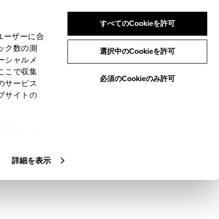
すべてのCookieを許可
、ユーザーに合
ック数の測
1500W）・非常時給電
選択中のCookieを許可
ーシャルメ
ここで収集
必須のCookieのみ許可
のサービス
ブサイトの
ie(クッキ
、設定の変
扱いについ
用することができるシステムです。（→
アク
詳細を表示
をおすすめします。（→
非常時給電システ