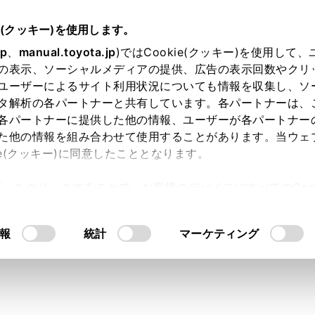
e(クッキー)を使用します。
その他の室内装備の使い方
jp
、
manual.toyota.jp
)ではCookie(クッキー)を使用して
の表示、ソーシャルメディアの提供、広告の表示回数やクリ
サリーコンセント（AC100V・
ユーザーによるサイト利用状況についても情報を収集し、ソ
ム
タ解析の各パートナーと共有しています。各パートナーは、
各パートナーに提供した他の情報、ユーザーが各パートナー
た他の情報を組み合わせて使用することがあります。当ウェ
ie(クッキー)に同意したこととなります。
許可」をクリックすることで、お客様のデバイスにすべてのCook
サリーコンセント
意したことになります。Cookie(クッキー)のオプトアウト
るにあたっては、当社の「
Cookie（クッキー）情報の取り
いて、AC100Vで消費電力の合計が1500W の電気製品を使
報
統計
マーケティング
ーコンセントを使用するには
）
よる非常時に電力が必要なときは非常時給電システムのご使用
るには
）