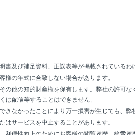
アの開閉などにより、ブザーが鳴ったり、マルチインフォメー
せんキーの所在を確認してください”と表示されたりすること
を確認してください。
電中に周囲が暗くなると、自動でヘッドランプなどが点灯しま
する
を参照してください。
明書及び補足資料、正誤表等が掲載されているわ
にお使いいただくために
客様の年式に合致しない場合があります。
ことを必ずお守りください。
りいただかないと、思わぬ事故の原因となり、重大な傷害にお
その他の知的財産権を保有します。弊社の許可な
あります。
くは配信等することはできません。
常時給電システムの使用中は、お子さまや介護を必要とする方
できなかったことにより万一損害が生じても、弊
。エアコンを使用していても、システムの自動停止等により室
たはサービスを中止することがあります。
、熱中症・脱水症状・低体温症になるおそれがあります。
、利便性向上のためにお客様の閲覧履歴、検索履