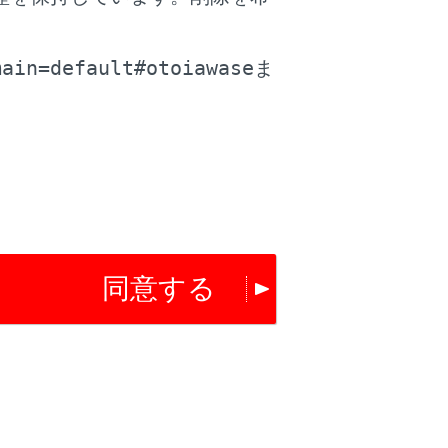
。
。
コンセントに挿したりしないでくださ
main=default#otoiawase
ま
乾燥させてから使用してください。
ついてはトヨタ販売店にご相談くださ
た、定期的にコンセントを掃除してく
刃にふれないようにしてください。コ
同意する
傷するおそれがあります。
してください。また、コードやコンセ