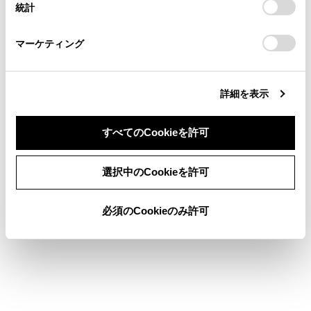
駐車場を提案
統計
「
Cookie（クッキー）情報の取り扱いについて
お車に関するお問い合わせ・ご相談は
」をご覧くだ
さい。
https://toyota.jp/faq/?
マーケティング
site_domain=default#otoiawase
までお願いします。
詳細を表示
すべてのCookieを許可
合わせて見られているページ
同意しない
同意する
Bluetooth®機器を設定する
選択中のCookieを許可
セキュリティ設定を変更する
必須のCookieのみ許可
地図表示設定をする
このページは役に立ちましたか？