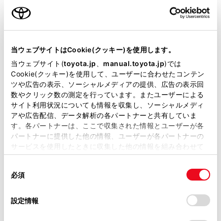
ご利用の条件
当サイトには、全ての取扱説明書及び補足資料、正誤表等
が掲載されているわけではありません。
当ウェブサイトはCookie(クッキー)を使用します。
掲載している取扱説明書はお客様の年式に合致しない場合
当ウェブサイト(
toyota.jp
、
manual.toyota.jp
)では
があります。
Cookie(クッキー)を使用して、ユーザーに合わせたコンテン
ツや広告の表示、ソーシャルメディアの提供、広告の表示回
取扱説明書は、弊社が著作権その他の知的財産権を保有し
数やクリック数の測定を行っています。またユーザーによる
ます。弊社の許可なく、取扱説明書の一部または全部を、
サイト利用状況についても情報を収集し、ソーシャルメディ
設定項目
複製、複写、改変もしくは配信等することはできません。
アや広告配信、データ解析の各パートナーと共有していま
す。各パートナーは、ここで収集された情報とユーザーが各
当サイトの利用、または利用できなかったことにより万一
[交差点拡大図]
交差点拡大図
パートナーに提供した他の情報、ユーザーが各パートナーの
損害が生じても、弊社は一切責任を負いません。
サービスを使用したときに収集した他の情報を組み合わせて
掲載内容は予告なく変更、またはサービスを中止すること
使用することがあります。当ウェブサイトの使用を続行する
[オートマップズーム]
オートマップズ
があります。
同
とCookie(クッキー)に同意したこととなります。
必須
意
当サイト（取扱説明書）では、利便性向上のためにお客様
の
[渋滞・規制音声案内]
渋滞・規制音声
「すべてのCookieを許可」をクリックすることで、お客様の
の閲覧履歴、検索履歴を保持しています。削除を希望され
選
デバイスにすべてのCookie(クッキー)が保存されることに同
設定情報
る方は、当社のお客様相談窓口（0800-700-7700）までご
択
意したことになります。Cookie(クッキー)のオプトアウト、
連絡ください。
駐車場提案の
設定の変更、同意を撤回したりするにあたっては、当社の
[駐車場提案]