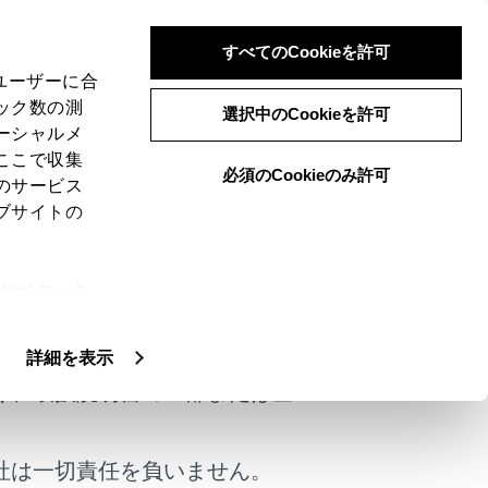
すべてのCookieを許可
、ユーザーに合
ック数の測
選択中のCookieを許可
ーシャルメ
ここで収集
必須のCookieのみ許可
のサービス
ブサイトの
ie(クッキ
けではありません。
、設定の変
扱いについ
詳細を表示
く、取扱説明書の一部または全
社は一切責任を負いません。