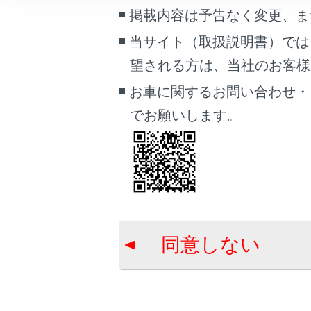
こんなときは
掲載内容は予告なく変更、ま
合わせて見ら
当サイト（取扱説明書）では
警告灯がつい
ブックマーク
望される方は、当社のお客様相談
パンクしたと
あとで読む
お車に関するお問い合わせ・
エンジンがか
PDFで見る
でお願いします。
車両
マルチメディア
画面表示設定
個人情報の取扱いについて
サイト利用について
同意しない
お問い合わせ