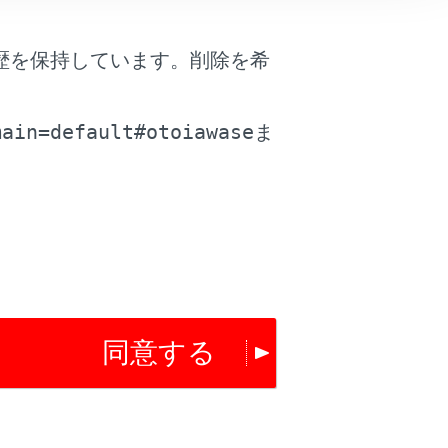
は役に立ちましたか？
歴を保持しています。削除を希
。
はい
いいえ
main=default#otoiawase
ま
同意する