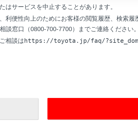
たはサービスを中止することがあります。
れているページ
このページ
、利便性向上のためにお客様の閲覧履歴、検索履
たときは
窓口（0800-700-7700）までご連絡ください
きは（タイヤパンク応急修理キット装着車）
https://toyota.jp/faq/?site_do
ご相談は
からないときは