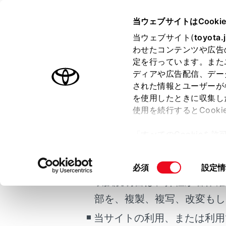
COROLLA TOURING
取扱説明
当ウェブサイトはCooki
万一の場合には
当ウェブサイト(
toyota.
ホーム
わせたコンテンツや広告
故障し
定を行っています。また
はじめに
ディアや広告配信、デー
された情報とユーザーが
安全・安心のために
を使用したときに収集し
ご利用の条件
走行に関する情報表示
使用を続行するとCook
運転する前に
故障のとき
「すべてのCookieを
運転
当サイトには、全ての取扱説
ー)が保存されることに同
室内装備・機能
更、同意を撤回したりす
対処のし
掲載している取扱説明書はお
同
必須
設定情
マルチメディア
て
」をご覧ください。
意
取扱説明書は、弊社が著作権
お手入れのしかた
の
部を、複製、複写、改変もし
万一の場合には
選
択
当サイトの利用、または利用
車両情報