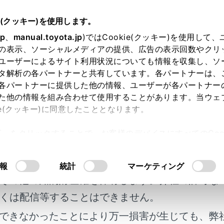
書
e(クッキー)を使用します。
まず初めに
jp
、
manual.toyota.jp
)ではCookie(クッキー)を使用して
の表示、ソーシャルメディアの提供、広告の表示回数やクリ
たときは
ユーザーによるサイト利用状況についても情報を収集し、ソ
タ解析の各パートナーと共有しています。各パートナーは、
各パートナーに提供した他の情報、ユーザーが各パートナー
た他の情報を組み合わせて使用することがあります。当ウェ
ie(クッキー)に同意したこととなります。
はすみやかに次の指示に従ってください。
許可」をクリックすることで、お客様のデバイスにすべてのCook
明書及び補足資料、正誤表等が掲載されているわ
意したことになります。Cookie(クッキー)のオプトアウト
るにあたっては、当社の「
Cookie（クッキー）情報の取り
かた
客様の年式に合致しない場合があります。
報
統計
マーケティング
その他の知的財産権を保有します。弊社の許可な
くは配信等することはできません。
できなかったことにより万一損害が生じても、弊