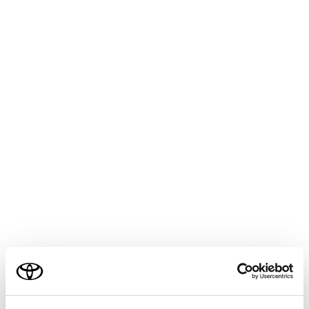
用する
妊娠中の女性の場合
ご利用の条件
医師に注意事項を確認の上、必ず正しく着用して
ください。（→
正しく着用する
）
当サイトには、全ての取扱説明書及び補足資料、正誤表等
通常の着用のしかたと同じように、腰部ベルトが