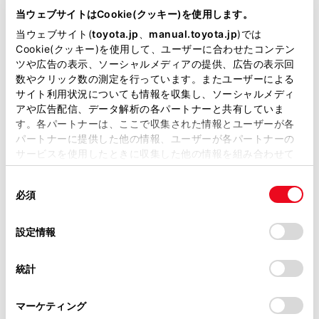
が掲載されているわけではありません。
腰骨のできるだけ低い位置にかかるようにお腹の
当ウェブサイトはCookie(クッキー)を使用します。
ふくらみの下に、肩部ベルトは確実に肩を通し、
掲載している取扱説明書はお客様の年式に合致しない場合
当ウェブサイト(
toyota.jp
、
manual.toyota.jp
)では
お腹のふくらみを避けて胸部にかかるように着用
があります。
Cookie(クッキー)を使用して、ユーザーに合わせたコンテン
ツや広告の表示、ソーシャルメディアの提供、広告の表示回
してください。
取扱説明書は、弊社が著作権その他の知的財産権を保有し
数やクリック数の測定を行っています。またユーザーによる
ます。弊社の許可なく、取扱説明書の一部または全部を、
ベルトを正しく着用していないと、衝突したとき
サイト利用状況についても情報を収集し、ソーシャルメディ
複製、複写、改変もしくは配信等することはできません。
アや広告配信、データ解析の各パートナーと共有していま
などに、母体だけでなく胎児までが重大な傷害を
す。各パートナーは、ここで収集された情報とユーザーが各
当サイトの利用、または利用できなかったことにより万一
受けたり、最悪の場合死亡につながるおそれがあ
パートナーに提供した他の情報、ユーザーが各パートナーの
損害が生じても、弊社は一切責任を負いません。
ります。
サービスを使用したときに収集した他の情報を組み合わせて
掲載内容は予告なく変更、またはサービスを中止すること
使用することがあります。当ウェブサイトの使用を続行する
疾患のある方の場合
があります。
同
とCookie(クッキー)に同意したこととなります。
必須
意
医師に注意事項を確認の上、必ず正しく着用して
当サイト（取扱説明書）では、利便性向上のためにお客様
の
「すべてのCookieを許可」をクリックすることで、お客様の
ください。
の閲覧履歴、検索履歴を保持しています。削除を希望され
選
デバイスにすべてのCookie(クッキー)が保存されることに同
設定情報
る方は、当社のお客様相談窓口（0800-700-7700）までご
択
意したことになります。Cookie(クッキー)のオプトアウト、
お子さまを乗せるとき
連絡ください。
設定の変更、同意を撤回したりするにあたっては、当社の
統計
→
チャイルドシートを取り付けるとき
「
Cookie（クッキー）情報の取り扱いについて
お車に関するお問い合わせ・ご相談は
」をご覧くだ
さい。
https://toyota.jp/faq/?
シートベルトの損傷・故障について
マーケティング
site_domain=default#otoiawase
までお願いします。