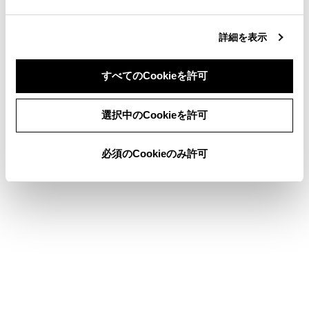
ベルトやプレート・バックルなどは、シートや
ドアに挟むなどして損傷しないようにしてくだ
詳細を表示
さい。
シートベルトが損傷したときはシートベルトを
すべてのCookieを許可
修理するまでシートは使用しないでください。
同意しない
同意する
選択中のCookieを許可
プレートがバックルに確実に挿し込まれている
か、シートベルトがねじれていないかを確認し
必須のCookieのみ許可
てください。うまく挿し込めない場合はただち
にトヨタ販売店に連絡してください。
もし重大な事故にあったときは、明らかな損傷
が見られない場合でも、シート、シートベルト
を交換してください。
プリテンショナー付きシートベルトの取り付け
や取りはずし・分解・廃棄などは、トヨタ販売
店以外でしないでください。