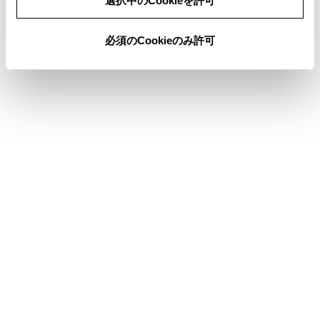
選択中のCookieを許可
必須のCookieのみ許可
合わせて見られているページ
サウンドやメディアの設定を変更する
各ソースの音を調整する
ドライバーを登録する
このページは役に立ちましたか？
はい
いいえ