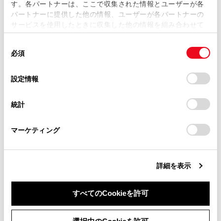
[ワイド2]：入力映像を上下左右方向に均等に拡大し
す。各パートナーは、ここで収集された情報とユーザーが各
当サイトの利用、または利用できなかったことにより万一
て表示します。
パートナーに提供した他の情報、ユーザーが各パートナーの
損害が生じても、弊社は一切責任を負いません。
サービスを使用したときに収集した他の情報を組み合わせて
掲載内容は予告なく変更、またはサービスを中止すること
使用することがあります。当ウェブサイトの使用を続行する
があります。
同
とCookie(クッキー)に同意したこととなります。
知識
必須
意
当サイト（取扱説明書）では、利便性向上のためにお客様
の
「すべてのCookieを許可」をクリックすることで、お客様の
の閲覧履歴、検索履歴を保持しています。削除を希望され
映像モードによって設定できるモードは異
選
デバイスにすべてのCookie(クッキー)が保存されることに同
設定情報
る方は、当社のお客様相談窓口（0800-700-7700）までご
択
意したことになります。Cookie(クッキー)のオプトアウト、
なります。
連絡ください。
設定の変更、同意を撤回したりするにあたっては、当社の
統計
お客様が個人的に視聴するかぎりにおいて
「
Cookie（クッキー）情報の取り扱いについて
お車に関するお問い合わせ・ご相談は
」をご覧くだ
さい。
https://toyota.jp/faq/?
は問題ありませんが、営利目的または公衆
マーケティング
site_domain=default#otoiawase
までお願いします。
に視聴させることを目的として画面の圧縮
や引き伸ばしなどを行うと、著作権法上で
保護されている著作者の権利を侵害するお
詳細を表示
それがありますので、ご注意ください。
動画の見え方に違和感が生じないよう黒帯
すべてのCookieを許可
をつけて動画表示領域を制限する場合があ
ります。
同意しない
同意する