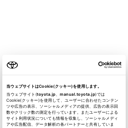
映像モードのときに、ボタンが表示されます。
[ワイド設定]にタッチします。
希望のモードを選択します。
ご利用の条件
当サイトには、全ての取扱説明書及び補足資料、正誤表等
が掲載されているわけではありません。
当ウェブサイトはCookie(クッキー)を使用します。
掲載している取扱説明書はお客様の年式に合致しない場合
当ウェブサイト(
toyota.jp
、
manual.toyota.jp
)では
があります。
[ノーマル]：入力映像をよこ4：たて3の割合で表示
Cookie(クッキー)を使用して、ユーザーに合わせたコンテン
ツや広告の表示、ソーシャルメディアの提供、広告の表示回
します。
取扱説明書は、弊社が著作権その他の知的財産権を保有し
数やクリック数の測定を行っています。またユーザーによる
[ワイド1]：入力映像を画面に合わせて拡大して表示
ます。弊社の許可なく、取扱説明書の一部または全部を、
サイト利用状況についても情報を収集し、ソーシャルメディ
します。
複製、複写、改変もしくは配信等することはできません。
アや広告配信、データ解析の各パートナーと共有していま