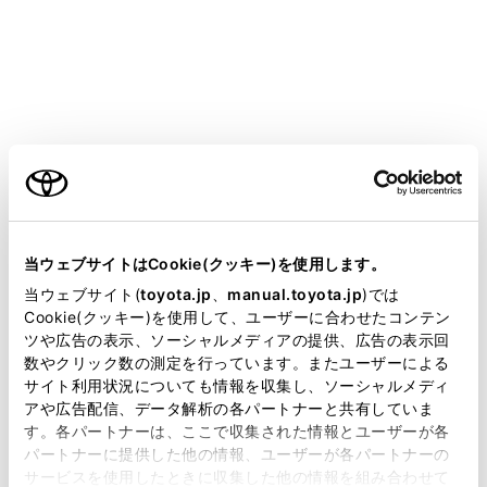
[オーディオ選択]にタッチします。
[HDMI]にタッチします。
必要に応じて、HDMIを操作します。
全画面表示中に操作する
画面にタッチすると、操作ボタンを表示します。
ご利用の条件
当サイトには、全ての取扱説明書及び補足資料、正誤表等
が掲載されているわけではありません。
当ウェブサイトはCookie(クッキー)を使用します。
掲載している取扱説明書はお客様の年式に合致しない場合
当ウェブサイト(
toyota.jp
、
manual.toyota.jp
)では
があります。
Cookie(クッキー)を使用して、ユーザーに合わせたコンテン
ツや広告の表示、ソーシャルメディアの提供、広告の表示回
取扱説明書は、弊社が著作権その他の知的財産権を保有し
数やクリック数の測定を行っています。またユーザーによる
ます。弊社の許可なく、取扱説明書の一部または全部を、
サイト利用状況についても情報を収集し、ソーシャルメディ
複製、複写、改変もしくは配信等することはできません。
アや広告配信、データ解析の各パートナーと共有していま
[
]：操作画面表示にします。
す。各パートナーは、ここで収集された情報とユーザーが各
当サイトの利用、または利用できなかったことにより万一
パートナーに提供した他の情報、ユーザーが各パートナーの
損害が生じても、弊社は一切責任を負いません。
操作画面で操作する
サービスを使用したときに収集した他の情報を組み合わせて