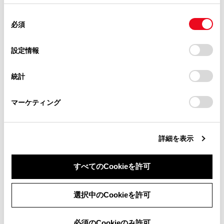
掲載内容は予告なく変更、またはサービスを中止すること
使用することがあります。当ウェブサイトの使用を続行する
があります。
同
とCookie(クッキー)に同意したこととなります。
必須
意
当サイト（取扱説明書）では、利便性向上のためにお客様
の
「すべてのCookieを許可」をクリックすることで、お客様の
の閲覧履歴、検索履歴を保持しています。削除を希望され
選
デバイスにすべてのCookie(クッキー)が保存されることに同
設定情報
る方は、当社のお客様相談窓口（0800-700-7700）までご
択
意したことになります。Cookie(クッキー)のオプトアウト、
連絡ください。
設定の変更、同意を撤回したりするにあたっては、当社の
統計
「
Cookie（クッキー）情報の取り扱いについて
お車に関するお問い合わせ・ご相談は
」をご覧くだ
さい。
https://toyota.jp/faq/?
マーケティング
site_domain=default#otoiawase
までお願いします。
[
]：設定可能な項目を表示します。（→
画面
モードを切りかえる
,
画質を調整する
,
各ソー
スの音を調整する
）
詳細を表示
[
]：全画面表示にします。
すべてのCookieを許可
同意しない
同意する
選択中のCookieを許可
必須のCookieのみ許可