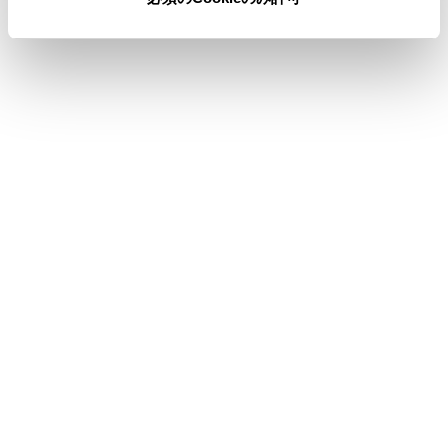
合わせて見られているページ
USBメモリーの音楽ファイルを再生する
地上デジタルテレビを視聴する
Miracast®を再生する
このページは役に立ちましたか？
はい
いいえ