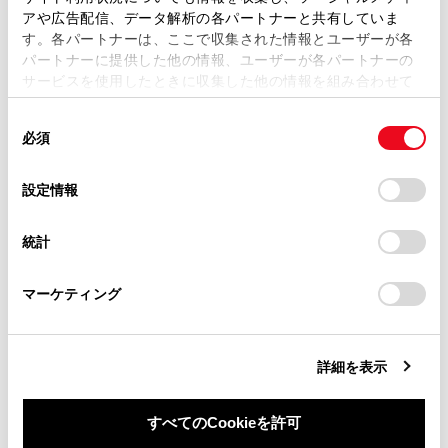
ります。
複製、複写、改変もしくは配信等することはできません。
アや広告配信、データ解析の各パートナーと共有していま
す。各パートナーは、ここで収集された情報とユーザーが各
当サイトの利用、または利用できなかったことにより万一
着信音は、車両スピーカーと携帯電話の
パートナーに提供した他の情報、ユーザーが各パートナーの
損害が生じても、弊社は一切責任を負いません。
両方から聞こえる場合があります。
サービスを使用したときに収集した他の情報を組み合わせて
掲載内容は予告なく変更、またはサービスを中止すること
使用することがあります。当ウェブサイトの使用を続行する
着信時に相手の電話番号が表示されない
があります。
同
とCookie(クッキー)に同意したこととなります。
場合があります。
必須
意
当サイト（取扱説明書）では、利便性向上のためにお客様
の
「すべてのCookieを許可」をクリックすることで、お客様の
携帯電話を直接操作して電話を受けたと
の閲覧履歴、検索履歴を保持しています。削除を希望され
選
デバイスにすべてのCookie(クッキー)が保存されることに同
設定情報
き、または携帯電話を自動着信応答に設
る方は、当社のお客様相談窓口（0800-700-7700）までご
択
意したことになります。Cookie(クッキー)のオプトアウト、
定したときは、携帯電話での通話になる
連絡ください。
設定の変更、同意を撤回したりするにあたっては、当社の
統計
場合があります。
「
Cookie（クッキー）情報の取り扱いについて
お車に関するお問い合わせ・ご相談は
」をご覧くだ
さい。
https://toyota.jp/faq/?
携帯電話でデータ通信を行っている最中
マーケティング
site_domain=default#otoiawase
までお願いします。
に着信があったときは、着信画面がマル
チメディアシステムに表示されず、着信
音も鳴らない場合があります。
詳細を表示
連絡先自動転送（PBAP）に対応している携
すべてのCookieを許可
帯電話で、連絡先の画像データが転送され