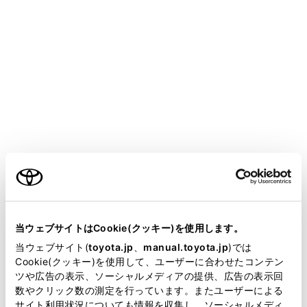
駐車支援システム画面表示中は、着信画面
が表示されません。着信音のみで着信が通
知されます。
着信中は、ハンズフリー電話以外で出力さ
れる音声をミュート（消音）します。ただ
し、ハンズフリー電話より優先される音声
案内は、ミュートされません。
ご利用の条件
マルチメディアシステムで携帯電話の着信
音を設定していても、携帯電話の設定によ
っては、マルチメディアシステムでは違う
当サイトには、全ての取扱説明書及び補足資料、正誤表等
着信音が出力される場合があります。
が掲載されているわけではありません。
当ウェブサイトはCookie(クッキー)を使用します。
掲載している取扱説明書はお客様の年式に合致しない場合
当ウェブサイト(
toyota.jp
、
manual.toyota.jp
)では
ドライブモードなど、携帯電話の設定によ
があります。
Cookie(クッキー)を使用して、ユーザーに合わせたコンテン
っては、着信できない場合があります。
ツや広告の表示、ソーシャルメディアの提供、広告の表示回
取扱説明書は、弊社が著作権その他の知的財産権を保有し
数やクリック数の測定を行っています。またユーザーによる
携帯電話の機種によっては、次のことがあ
ます。弊社の許可なく、取扱説明書の一部または全部を、
サイト利用状況についても情報を収集し、ソーシャルメディ