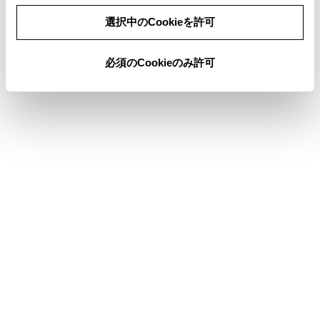
た場合、着信時に[連絡先の画像表示]がON
同意しない
同意する
に設定されていると、電話番号と共に画像
選択中のCookieを許可
が表示されます。（→
Bluetooth®機器を設
定する
）
必須のCookieのみ許可
マルチメディアシステムで着信音の設定を
携帯電話の着信音以外に設定している場
合、携帯電話をマナー（バイブレータ）モ
ードや着信音消去に設定していても、マル
チメディアシステムで登録されている着信
音が出力されます。
応答保留中の携帯電話をハンズフリー電話
に切りかえると、携帯電話は応答保留中の
まま、マルチメディアシステムの通話画面
が表示されます。この場合、マルチメディ
アシステムで保留を解除すると、ハンズフ
リー電話で通話ができます。
携帯電話の設定で着信拒否に設定している