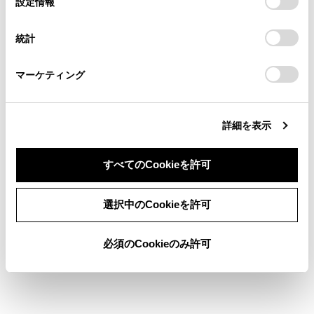
設定情報
る方は、当社のお客様相談窓口（0800-700-7700）までご
の設定で呼び出した地図や全ルート図表示
択
意したことになります。Cookie(クッキー)のオプトアウト、
連絡ください。
設定の変更、同意を撤回したりするにあたっては、当社の
画面などの現在地画面以外の地図にすると
統計
「
Cookie（クッキー）情報の取り扱いについて
お車に関するお問い合わせ・ご相談は
」をご覧くだ
ノースアップ表示になりますが、現在地画
さい。
https://toyota.jp/faq/?
面にするとヘディングアップ表示または3D
マーケティング
site_domain=default#otoiawase
までお願いします。
表示に戻ります。
詳細を表示
すべてのCookieを許可
同意しない
同意する
合わせて見られているページ
選択中のCookieを許可
USB機器を接続する
必須のCookieのみ許可
オーディオシステムのON/OFFと音量を調整する
音声コマンドを発話する