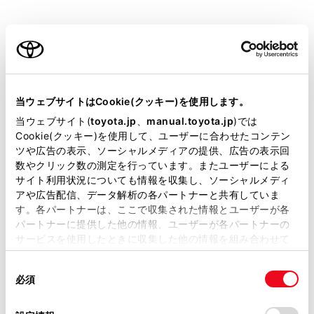
車の進行方向に関係なく、つねに北が上になるように地
図を表示します。
ご利用の条件
[
]：ヘディングアップ表示
車の進行方向がつねに上向きになるように地図を表示し
当サイトには、全ての取扱説明書及び補足資料、正誤表等
ます。
が掲載されているわけではありません。
当ウェブサイトはCookie(クッキー)を使用します。
[
]：3D表示
掲載している取扱説明書はお客様の年式に合致しない場合
当ウェブサイト(
toyota.jp
、
manual.toyota.jp
)では
があります。
Cookie(クッキー)を使用して、ユーザーに合わせたコンテン
地図を立体的に表示させることができます。3D表示に切
ツや広告の表示、ソーシャルメディアの提供、広告の表示回
取扱説明書は、弊社が著作権その他の知的財産権を保有し
りかえているときは、車の進行方向がつねに上向きにな
数やクリック数の測定を行っています。またユーザーによる
ます。弊社の許可なく、取扱説明書の一部または全部を、
るように地図を表示します。
サイト利用状況についても情報を収集し、ソーシャルメディ
複製、複写、改変もしくは配信等することはできません。
アや広告配信、データ解析の各パートナーと共有していま
す。各パートナーは、ここで収集された情報とユーザーが各
当サイトの利用、または利用できなかったことにより万一
パートナーに提供した他の情報、ユーザーが各パートナーの
知識
損害が生じても、弊社は一切責任を負いません。
サービスを使用したときに収集した他の情報を組み合わせて
掲載内容は予告なく変更、またはサービスを中止すること
使用することがあります。当ウェブサイトの使用を続行する
3D表示の角度を調整することができます。
があります。
同
とCookie(クッキー)に同意したこととなります。
必須
（→
俯角設定
）
意
当サイト（取扱説明書）では、利便性向上のためにお客様
の
「すべてのCookieを許可」をクリックすることで、お客様の
の閲覧履歴、検索履歴を保持しています。削除を希望され
ヘディングアップ表示と3D表示は、目的地
選
デバイスにすべてのCookie(クッキー)が保存されることに同