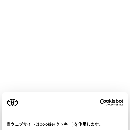
[
]：シャッフル再生をします。タッチするた
びに、シャッフルの設定が切りかわります。
[
]：再生中のトラックの先頭から再生しま
す。トラックの先頭のときは、前のトラックの先
ご利用の条件
頭から再生します。タッチし続けると、早もどし
します。手を離すと、その位置から再生します。
当サイトには、全ての取扱説明書及び補足資料、正誤表等
[
]：再生を一時停止します。
が掲載されているわけではありません。
当ウェブサイトはCookie(クッキー)を使用します。