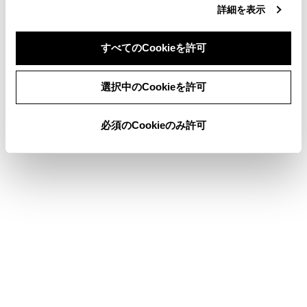
詳細を表示
[曲]：曲名から選曲できます。
すべてのCookieを許可
[ジャンル]：ジャンルから選曲できます。
[作曲者]：作曲者名から選曲できます。
同意しない
同意する
選択中のCookieを許可
[ラジオ]：ラジオ局から選曲できます。
必須のCookieのみ許可
[オーディオブック]：オーディオブック名から
選曲できます。
[Podcasts]：Podcast名から選曲できます。
ステアリングスイッチで操作する