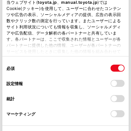
掲載している取扱説明書はお客様の年式に合致しない場合
[
]：再生します。
当ウェブサイト(
toyota.jp
、
manual.toyota.jp
)では
があります。
Cookie(クッキー)を使用して、ユーザーに合わせたコンテン
[
]：トラックが切りかわります。タッチし続
ツや広告の表示、ソーシャルメディアの提供、広告の表示回
取扱説明書は、弊社が著作権その他の知的財産権を保有し
けると、早送りします。手を離すと、その位置か
数やクリック数の測定を行っています。またユーザーによる
ます。弊社の許可なく、取扱説明書の一部または全部を、
サイト利用状況についても情報を収集し、ソーシャルメディ
ら再生します。
複製、複写、改変もしくは配信等することはできません。
アや広告配信、データ解析の各パートナーと共有していま
[
]：リピート再生をします。タッチするたび
す。各パートナーは、ここで収集された情報とユーザーが各
当サイトの利用、または利用できなかったことにより万一
パートナーに提供した他の情報、ユーザーが各パートナーの
に、リピートの設定が切りかわります。
損害が生じても、弊社は一切責任を負いません。
サービスを使用したときに収集した他の情報を組み合わせて
掲載内容は予告なく変更、またはサービスを中止すること
[
]：設定可能な項目を表示します。（→
各ソ
使用することがあります。当ウェブサイトの使用を続行する
があります。
同
とCookie(クッキー)に同意したこととなります。
ースの音を調整する
）
必須
意
当サイト（取扱説明書）では、利便性向上のためにお客様
サブメニューのリスト：次の条件から選曲できま
の
「すべてのCookieを許可」をクリックすることで、お客様の
の閲覧履歴、検索履歴を保持しています。削除を希望され
選
デバイスにすべてのCookie(クッキー)が保存されることに同
す。
設定情報
る方は、当社のお客様相談窓口（0800-700-7700）までご
択
意したことになります。Cookie(クッキー)のオプトアウト、
連絡ください。
[プレイリスト]：プレイリストから選曲できま
設定の変更、同意を撤回したりするにあたっては、当社の
統計
「
Cookie（クッキー）情報の取り扱いについて
お車に関するお問い合わせ・ご相談は
」をご覧くだ
す。
さい。
https://toyota.jp/faq/?
[アーティスト]：アーティスト名から選曲でき
マーケティング
site_domain=default#otoiawase
までお願いします。
ます。
[アルバム]：アルバム名から選曲できます。