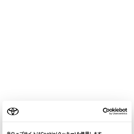
COROLLA SPORT
取扱説明書
マルチメディア
ナビゲーション
VICS・交通情報
VICS・交通情報を使う
地図上にVICS記号や交通情報を表示することができま
す。
赤色：渋滞、 橙色：混雑、 緑色：空き道
ご利用の条件
当サイトには、全ての取扱説明書及び補足資料、正誤表等
が掲載されているわけではありません。
当ウェブサイトはCookie(クッキー)を使用します。