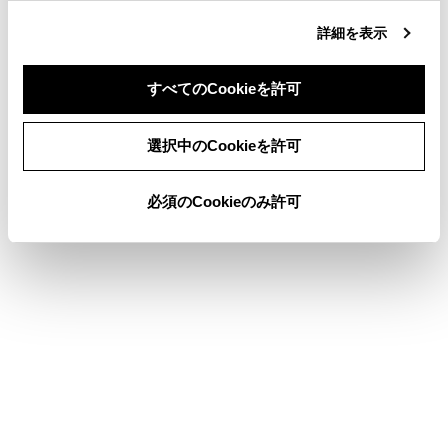
詳細を表示
VICSについて
地図を更新する
すべてのCookieを許可
目的地検索画面の見方
同意しない
同意する
選択中のCookieを許可
必須のCookieのみ許可
このページは役に立ちましたか？
はい
いいえ
ブックマーク
あとで読む