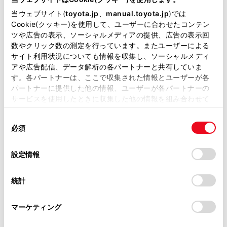
掲載している取扱説明書はお客様の年式に合致しない場合
当ウェブサイト(
toyota.jp
、
manual.toyota.jp
)では
があります。
Cookie(クッキー)を使用して、ユーザーに合わせたコンテン
ツや広告の表示、ソーシャルメディアの提供、広告の表示回
取扱説明書は、弊社が著作権その他の知的財産権を保有し
数やクリック数の測定を行っています。またユーザーによる
ます。弊社の許可なく、取扱説明書の一部または全部を、
交通情報の表示／非表示の切り替えは地図表示設定画面
サイト利用状況についても情報を収集し、ソーシャルメディ
複製、複写、改変もしくは配信等することはできません。
で行います。
アや広告配信、データ解析の各パートナーと共有していま
す。各パートナーは、ここで収集された情報とユーザーが各
当サイトの利用、または利用できなかったことにより万一
関連リンク
パートナーに提供した他の情報、ユーザーが各パートナーの
損害が生じても、弊社は一切責任を負いません。
サービスを使用したときに収集した他の情報を組み合わせて
掲載内容は予告なく変更、またはサービスを中止すること
使用することがあります。当ウェブサイトの使用を続行する
地図表示設定
があります。
同
とCookie(クッキー)に同意したこととなります。
必須
意
当サイト（取扱説明書）では、利便性向上のためにお客様
の
「すべてのCookieを許可」をクリックすることで、お客様の
の閲覧履歴、検索履歴を保持しています。削除を希望され
選
デバイスにすべてのCookie(クッキー)が保存されることに同
設定情報
る方は、当社のお客様相談窓口（0800-700-7700）までご
択
意したことになります。Cookie(クッキー)のオプトアウト、
連絡ください。
設定の変更、同意を撤回したりするにあたっては、当社の
統計
「
Cookie（クッキー）情報の取り扱いについて
お車に関するお問い合わせ・ご相談は
」をご覧くだ
さい。
https://toyota.jp/faq/?
マーケティング
site_domain=default#otoiawase
までお願いします。
合わせて見られているページ