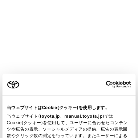
COROLLA SPORT
取扱説明書
お手入れのしかた
お手入れのしかた
内装の手入れ
メニュー
お手入れは、部位や素材に合った適切な方法で実施して
ご利用の条件
ください。
当サイトには、全ての取扱説明書及び補足資料、正誤表等
室内の手入れをするには
が掲載されているわけではありません。
当ウェブサイトはCookie(クッキー)を使用します。
掲載している取扱説明書はお客様の年式に合致しない場合
当ウェブサイト(
toyota.jp
、
manual.toyota.jp
)では
サテン仕上げ金属コーティング部分の手入れを
があります。
Cookie(クッキー)を使用して、ユーザーに合わせたコンテン
するには
ツや広告の表示、ソーシャルメディアの提供、広告の表示回
取扱説明書は、弊社が著作権その他の知的財産権を保有し
数やクリック数の測定を行っています。またユーザーによる