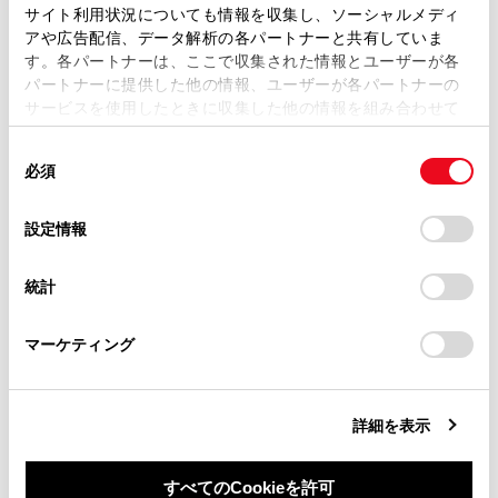
ます。弊社の許可なく、取扱説明書の一部または全部を、
サイト利用状況についても情報を収集し、ソーシャルメディ
本革部分の手入れをするには
複製、複写、改変もしくは配信等することはできません。
アや広告配信、データ解析の各パートナーと共有していま
す。各パートナーは、ここで収集された情報とユーザーが各
当サイトの利用、または利用できなかったことにより万一
パートナーに提供した他の情報、ユーザーが各パートナーの
合成皮革部分の手入れをするには
損害が生じても、弊社は一切責任を負いません。
サービスを使用したときに収集した他の情報を組み合わせて
掲載内容は予告なく変更、またはサービスを中止すること
使用することがあります。当ウェブサイトの使用を続行する
があります。
同
とCookie(クッキー)に同意したこととなります。
必須
意
当サイト（取扱説明書）では、利便性向上のためにお客様
の
「すべてのCookieを許可」をクリックすることで、お客様の
の閲覧履歴、検索履歴を保持しています。削除を希望され
選
デバイスにすべてのCookie(クッキー)が保存されることに同
設定情報
る方は、当社のお客様相談窓口（0800-700-7700）までご
択
意したことになります。Cookie(クッキー)のオプトアウト、
連絡ください。
合わせて見られているページ
設定の変更、同意を撤回したりするにあたっては、当社の
統計
「
Cookie（クッキー）情報の取り扱いについて
お車に関するお問い合わせ・ご相談は
」をご覧くだ
さい。
https://toyota.jp/faq/?
ヒューズの点検・交換
マーケティング
site_domain=default#otoiawase
までお願いします。
タイヤについて
電子キーの電池交換
詳細を表示
すべてのCookieを許可