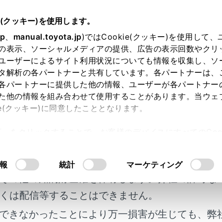
e(クッキー)を使用します。
ナビゲーション
地図の情報について
jp
、
manual.toyota.jp
)ではCookie(クッキー)を使用して
の表示、ソーシャルメディアの提供、広告の表示回数やクリ
情報について
ユーザーによるサイト利用状況についても情報を収集し、ソ
タ解析の各パートナーと共有しています。各パートナーは、
各パートナーに提供した他の情報、ユーザーが各パートナー
た他の情報を組み合わせて使用することがあります。当ウェ
ie(クッキー)に同意したこととなります。
示する
許可」をクリックすることで、お客様のデバイスにすべてのCook
ン画面
明書及び補足資料、正誤表等が掲載されているわ
意したことになります。Cookie(クッキー)のオプトアウト
示する
るにあたっては、当社の「
Cookie（クッキー）情報の取り
客様の年式に合致しない場合があります。
報
統計
マーケティング
その他の知的財産権を保有します。弊社の許可な
ライブ
くは配信等することはできません。
図表示について
ードについて
できなかったことにより万一損害が生じても、弊