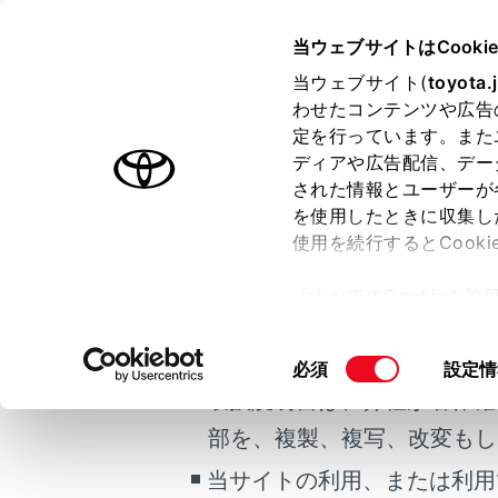
COROLLA SPORT
取扱説明書
当ウェブサイトはCooki
マルチメディア
当ウェブサイト(
toyota.
ホーム
わせたコンテンツや広告
地図の
定を行っています。また
はじめに
ディアや広告配信、デー
された情報とユーザーが
安全・安心のために
を使用したときに収集し
ご利用の条件
走行に関する情報表示
使用を続行するとCook
運転する前に
地点情報を表
「すべてのCookieを
運転
地図オプショ
当サイトには、全ての取扱説
ー)が保存されることに同
室内装備・機能
施設記号を表
更、同意を撤回したりす
掲載している取扱説明書はお
同
必須
設定情
マルチメディア
て
」をご覧ください。
地図表示設定
意
取扱説明書は、弊社が著作権
お手入れのしかた
先読みエコド
の
部を、複製、複写、改変もし
万一の場合には
地図記号・地
選
択
ハイウェイモ
当サイトの利用、または利用
車両情報