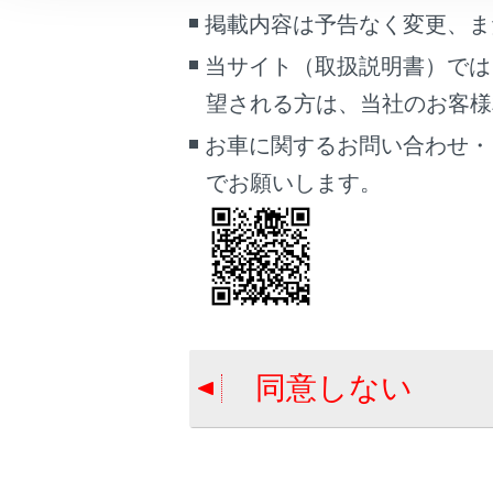
こんなときは
掲載内容は予告なく変更、ま
当サイト（取扱説明書）では
ブックマーク
望される方は、当社のお客様相談
あとで読む
お車に関するお問い合わせ・
PDFで見る
合わせて見ら
でお願いします。
車両
VICSについて
マルチメディア
地図を更新す
画面表示設定
目的地検索画
個人情報の取扱いについて
サイト利用について
同意しない
お問い合わせ