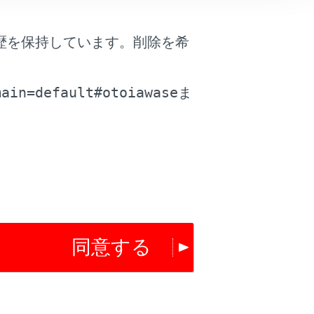
歴を保持しています。削除を希
。
main=default#otoiawase
ま
は役に立ちましたか？
はい
いいえ
同意する