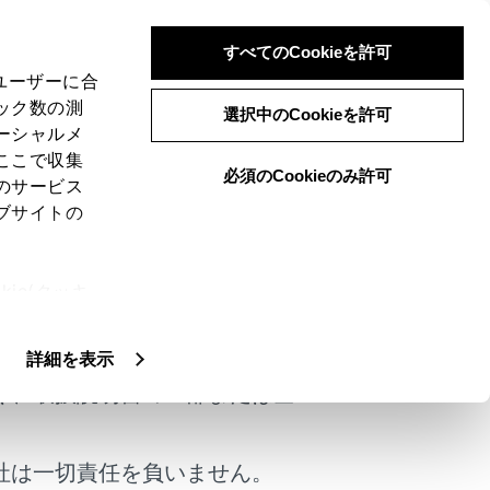
すべてのCookieを許可
、ユーザーに合
ック数の測
選択中のCookieを許可
ーシャルメ
ここで収集
必須のCookieのみ許可
のサービス
ブサイトの
ie(クッキ
けではありません。
、設定の変
扱いについ
詳細を表示
く、取扱説明書の一部または全
社は一切責任を負いません。