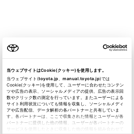
COROLLA SPORT
取扱説明書
運転
運転のしかた
方向指示レバー
ご利用の条件
当サイトには、全ての取扱説明書及び補足資料、正誤表等
が掲載されているわけではありません。
当ウェブサイトはCookie(クッキー)を使用します。
掲載している取扱説明書はお客様の年式に合致しない場合
当ウェブサイト(
toyota.jp
、
manual.toyota.jp
)では
があります。
Cookie(クッキー)を使用して、ユーザーに合わせたコンテン
操作のしかた
ツや広告の表示、ソーシャルメディアの提供、広告の表示回
取扱説明書は、弊社が著作権その他の知的財産権を保有し
数やクリック数の測定を行っています。またユーザーによる
ます。弊社の許可なく、取扱説明書の一部または全部を、
サイト利用状況についても情報を収集し、ソーシャルメディ
複製、複写、改変もしくは配信等することはできません。
アや広告配信、データ解析の各パートナーと共有していま
す。各パートナーは、ここで収集された情報とユーザーが各
当サイトの利用、または利用できなかったことにより万一
パートナーに提供した他の情報、ユーザーが各パートナーの
損害が生じても、弊社は一切責任を負いません。
サービスを使用したときに収集した他の情報を組み合わせて
掲載内容は予告なく変更、またはサービスを中止すること