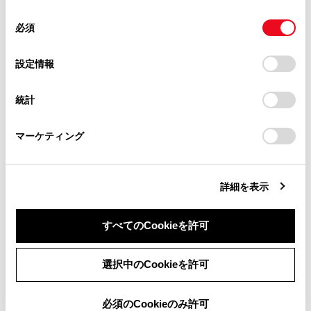
使用することがあります。当ウェブサイトの使用を続行する
合わせて見られているページ
があります。
同
とCookie(クッキー)に同意したこととなります。
必須
意
当サイト（取扱説明書）では、利便性向上のためにお客様
ランプスイッチ
の
「すべてのCookieを許可」をクリックすることで、お客様の
の閲覧履歴、検索履歴を保持しています。削除を希望され
選
デバイスにすべてのCookie(クッキー)が保存されることに同
設定情報
クリアランスソナー
る方は、当社のお客様相談窓口（0800-700-7700）までご
択
意したことになります。Cookie(クッキー)のオプトアウト、
連絡ください。
設定の変更、同意を撤回したりするにあたっては、当社の
PKSB（パーキングサポートブレーキ）
統計
「
Cookie（クッキー）情報の取り扱いについて
お車に関するお問い合わせ・ご相談は
」をご覧くだ
さい。
https://toyota.jp/faq/?
マーケティング
site_domain=default#otoiawase
までお願いします。
このページは役に立ちましたか？
詳細を表示
はい
いいえ
すべてのCookieを許可
同意しない
同意する
選択中のCookieを許可
必須のCookieのみ許可
ブックマーク
あとで読む