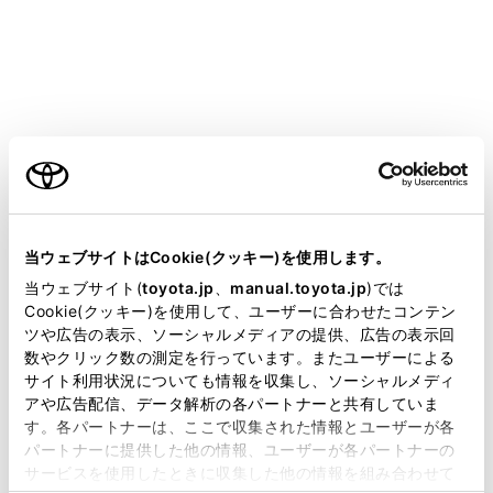
COROLLA SPORT
取扱説明書
マルチメディア
各種設定および登録
各種設定
各種設定
ご利用の条件
当サイトには、全ての取扱説明書及び補足資料、正誤表等
が掲載されているわけではありません。
当ウェブサイトはCookie(クッキー)を使用します。
各種設定を変更する
掲載している取扱説明書はお客様の年式に合致しない場合
当ウェブサイト(
toyota.jp
、
manual.toyota.jp
)では
があります。
Cookie(クッキー)を使用して、ユーザーに合わせたコンテン
ツや広告の表示、ソーシャルメディアの提供、広告の表示回
取扱説明書は、弊社が著作権その他の知的財産権を保有し
数やクリック数の測定を行っています。またユーザーによる
ます。弊社の許可なく、取扱説明書の一部または全部を、
サイト利用状況についても情報を収集し、ソーシャルメディ
複製、複写、改変もしくは配信等することはできません。
アや広告配信、データ解析の各パートナーと共有していま
す。各パートナーは、ここで収集された情報とユーザーが各
当サイトの利用、または利用できなかったことにより万一
パートナーに提供した他の情報、ユーザーが各パートナーの
損害が生じても、弊社は一切責任を負いません。
サービスを使用したときに収集した他の情報を組み合わせて
掲載内容は予告なく変更、またはサービスを中止すること