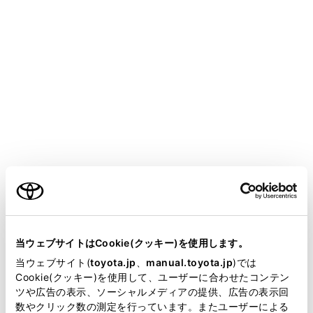
COROLLA SPORT
取扱説明書
マルチメディア
ナビゲーション
ルート案内
さまざまなレーン表示画面
メニュー
目的地案内中で、現在地がルート上にあるとき、分岐す
ご利用の条件
る交差点に近づくと、交差点拡大図に切りかわります。
当サイトには、全ての取扱説明書及び補足資料、正誤表等
が掲載されているわけではありません。
当ウェブサイトはCookie(クッキー)を使用します。
交差点拡大図
掲載している取扱説明書はお客様の年式に合致しない場合
当ウェブサイト(
toyota.jp
、
manual.toyota.jp
)では
があります。
Cookie(クッキー)を使用して、ユーザーに合わせたコンテン
立体的な拡大図
ツや広告の表示、ソーシャルメディアの提供、広告の表示回
取扱説明書は、弊社が著作権その他の知的財産権を保有し
数やクリック数の測定を行っています。またユーザーによる