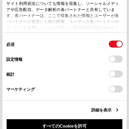
ます。弊社の許可なく、取扱説明書の一部または全部を、
サイト利用状況についても情報を収集し、ソーシャルメディ
都市高速レーン案内サービス
複製、複写、改変もしくは配信等することはできません。
アや広告配信、データ解析の各パートナーと共有していま
す。各パートナーは、ここで収集された情報とユーザーが各
当サイトの利用、または利用できなかったことにより万一
パートナーに提供した他の情報、ユーザーが各パートナーの
交差点目印・信号機案内サービス
損害が生じても、弊社は一切責任を負いません。
サービスを使用したときに収集した他の情報を組み合わせて
掲載内容は予告なく変更、またはサービスを中止すること
使用することがあります。当ウェブサイトの使用を続行する
があります。
同
とCookie(クッキー)に同意したこととなります。
必須
意
当サイト（取扱説明書）では、利便性向上のためにお客様
の
「すべてのCookieを許可」をクリックすることで、お客様の
の閲覧履歴、検索履歴を保持しています。削除を希望され
選
デバイスにすべてのCookie(クッキー)が保存されることに同
設定情報
る方は、当社のお客様相談窓口（0800-700-7700）までご
択
意したことになります。Cookie(クッキー)のオプトアウト、
連絡ください。
合わせて見られているページ
設定の変更、同意を撤回したりするにあたっては、当社の
統計
「
Cookie（クッキー）情報の取り扱いについて
お車に関するお問い合わせ・ご相談は
」をご覧くだ
さい。
https://toyota.jp/faq/?
VICSについて
マーケティング
site_domain=default#otoiawase
までお願いします。
地図を更新する
目的地検索画面の見方
詳細を表示
すべてのCookieを許可