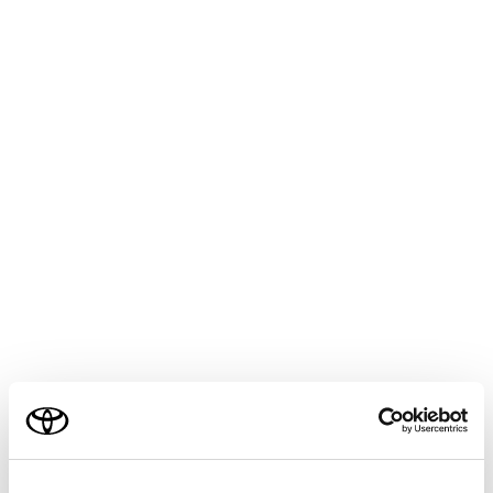
COROLLA SPORT
取扱説明書
マルチメディア
各種設定および登録
ナビゲーション設定
走行支援の設定
メニュー
走行支援の設定では、運転中に注意する地点の案内につ
いて設定することができます。
警告
走行支援設定の案内は、あくまでも補助機能です。案
ご利用の条件
内を過信せず、常に道路標識／標示や道路状況に注意
し、安全運転に心がけてください。
当サイトには、全ての取扱説明書及び補足資料、正誤表等