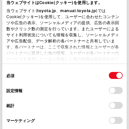
が掲載されているわけではありません。
当ウェブサイトはCookie(クッキー)を使用します。
掲載している取扱説明書はお客様の年式に合致しない場合
当ウェブサイト(
toyota.jp
、
manual.toyota.jp
)では
があります。
Cookie(クッキー)を使用して、ユーザーに合わせたコンテン
一時停止案内を設定する
ツや広告の表示、ソーシャルメディアの提供、広告の表示回
取扱説明書は、弊社が著作権その他の知的財産権を保有し
数やクリック数の測定を行っています。またユーザーによる
ます。弊社の許可なく、取扱説明書の一部または全部を、
サイト利用状況についても情報を収集し、ソーシャルメディ
逆走注意案内を設定する
複製、複写、改変もしくは配信等することはできません。
アや広告配信、データ解析の各パートナーと共有していま
す。各パートナーは、ここで収集された情報とユーザーが各
当サイトの利用、または利用できなかったことにより万一
パートナーに提供した他の情報、ユーザーが各パートナーの
道路形状案内を設定する
損害が生じても、弊社は一切責任を負いません。
サービスを使用したときに収集した他の情報を組み合わせて
掲載内容は予告なく変更、またはサービスを中止すること
使用することがあります。当ウェブサイトの使用を続行する
事故多発地点案内を設定する
があります。
同
とCookie(クッキー)に同意したこととなります。
必須
意
当サイト（取扱説明書）では、利便性向上のためにお客様
の
「すべてのCookieを許可」をクリックすることで、お客様の
先読みエコドライブを設定する
の閲覧履歴、検索履歴を保持しています。削除を希望され
選
デバイスにすべてのCookie(クッキー)が保存されることに同
設定情報
る方は、当社のお客様相談窓口（0800-700-7700）までご
択
意したことになります。Cookie(クッキー)のオプトアウト、
連絡ください。
設定の変更、同意を撤回したりするにあたっては、当社の
統計
「
Cookie（クッキー）情報の取り扱いについて
お車に関するお問い合わせ・ご相談は
」をご覧くだ
さい。
https://toyota.jp/faq/?
マーケティング
site_domain=default#otoiawase
までお願いします。