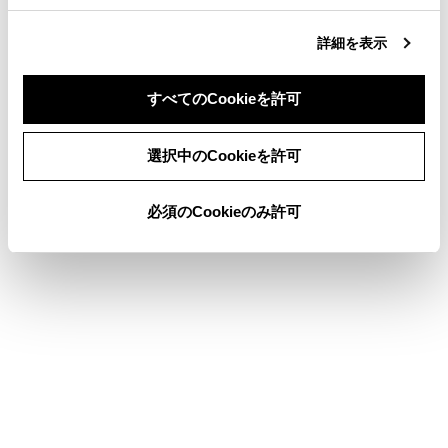
合わせて見られているページ
詳細を表示
その他設定
ドライバーを登録する
すべてのCookieを許可
地図表示設定をする
同意しない
同意する
選択中のCookieを許可
必須のCookieのみ許可
このページは役に立ちましたか？
はい
いいえ
ブックマーク
あとで読む