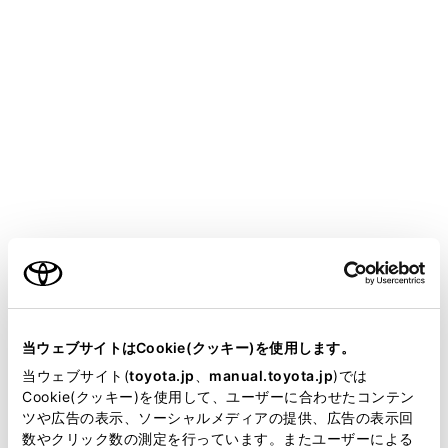
COROLLA SPORT
取扱説明書
T-Connect
マルチメディア
T-Connectのサービス概要
データ通信に関する留意事項
メニュー
T-Connectを利用するには、別途利用手続きをしていた
ご利用の条件
だく必要があります。
当サイトには、全ての取扱説明書及び補足資料、正誤表等
が掲載されているわけではありません。
当ウェブサイトはCookie(クッキー)を使用します。
安全にご利用するため注意すること
掲載している取扱説明書はお客様の年式に合致しない場合
当ウェブサイト(
toyota.jp
、
manual.toyota.jp
)では
があります。
Cookie(クッキー)を使用して、ユーザーに合わせたコンテン
通信機器について
ツや広告の表示、ソーシャルメディアの提供、広告の表示回
取扱説明書は、弊社が著作権その他の知的財産権を保有し
数やクリック数の測定を行っています。またユーザーによる