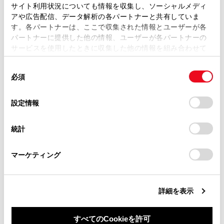
ます。弊社の許可なく、取扱説明書の一部または全部を、
サイト利用状況についても情報を収集し、ソーシャルメディ
通信モジュール（DCM）について
複製、複写、改変もしくは配信等することはできません。
アや広告配信、データ解析の各パートナーと共有していま
す。各パートナーは、ここで収集された情報とユーザーが各
当サイトの利用、または利用できなかったことにより万一
パートナーに提供した他の情報、ユーザーが各パートナーの
データ通信時の留意事項
損害が生じても、弊社は一切責任を負いません。
サービスを使用したときに収集した他の情報を組み合わせて
掲載内容は予告なく変更、またはサービスを中止すること
使用することがあります。当ウェブサイトの使用を続行する
があります。
同
とCookie(クッキー)に同意したこととなります。
必須
意
当サイト（取扱説明書）では、利便性向上のためにお客様
の
「すべてのCookieを許可」をクリックすることで、お客様の
の閲覧履歴、検索履歴を保持しています。削除を希望され
選
デバイスにすべてのCookie(クッキー)が保存されることに同
設定情報
る方は、当社のお客様相談窓口（0800-700-7700）までご
択
意したことになります。Cookie(クッキー)のオプトアウト、
連絡ください。
合わせて見られているページ
設定の変更、同意を撤回したりするにあたっては、当社の
統計
「
Cookie（クッキー）情報の取り扱いについて
お車に関するお問い合わせ・ご相談は
」をご覧くだ
さい。
https://toyota.jp/faq/?
T-Connectを利用する
マーケティング
site_domain=default#otoiawase
までお願いします。
T-Connectを解約する
Webブラウザ画面を操作する
詳細を表示
すべてのCookieを許可