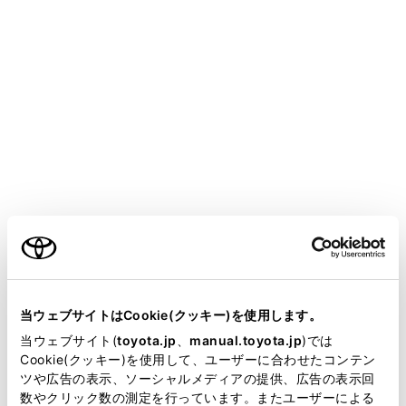
COROLLA SPORT
取扱説明書
T-Connect
マルチメディア
T-Connectのサービス概要
データ通信に関する留意事項
メニュー
T-Connectを利用するには、別途利用手続きをしていた
ご利用の条件
だく必要があります。
当サイトには、全ての取扱説明書及び補足資料、正誤表等
が掲載されているわけではありません。
当ウェブサイトはCookie(クッキー)を使用します。
安全にご利用するため注意すること
掲載している取扱説明書はお客様の年式に合致しない場合
当ウェブサイト(
toyota.jp
、
manual.toyota.jp
)では
があります。
Cookie(クッキー)を使用して、ユーザーに合わせたコンテン
通信機器について
ツや広告の表示、ソーシャルメディアの提供、広告の表示回
取扱説明書は、弊社が著作権その他の知的財産権を保有し
数やクリック数の測定を行っています。またユーザーによる