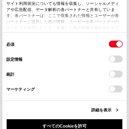
ます。弊社の許可なく、取扱説明書の一部または全部を、
サイト利用状況についても情報を収集し、ソーシャルメディ
通信モジュール（DCM）について
複製、複写、改変もしくは配信等することはできません。
アや広告配信、データ解析の各パートナーと共有していま
す。各パートナーは、ここで収集された情報とユーザーが各
当サイトの利用、または利用できなかったことにより万一
パートナーに提供した他の情報、ユーザーが各パートナーの
データ通信時の留意事項
損害が生じても、弊社は一切責任を負いません。
サービスを使用したときに収集した他の情報を組み合わせて
掲載内容は予告なく変更、またはサービスを中止すること
使用することがあります。当ウェブサイトの使用を続行する
があります。
同
とCookie(クッキー)に同意したこととなります。
必須
意
当サイト（取扱説明書）では、利便性向上のためにお客様
の
「すべてのCookieを許可」をクリックすることで、お客様の
の閲覧履歴、検索履歴を保持しています。削除を希望され
選
デバイスにすべてのCookie(クッキー)が保存されることに同
設定情報
る方は、当社のお客様相談窓口（0800-700-7700）までご
択
意したことになります。Cookie(クッキー)のオプトアウト、
連絡ください。
合わせて見られているページ
設定の変更、同意を撤回したりするにあたっては、当社の
統計
「
Cookie（クッキー）情報の取り扱いについて
お車に関するお問い合わせ・ご相談は
」をご覧くだ
さい。
https://toyota.jp/faq/?
T-Connectを利用する
マーケティング
site_domain=default#otoiawase
までお願いします。
T-Connectを解約する
Webブラウザ画面を操作する
詳細を表示
すべてのCookieを許可