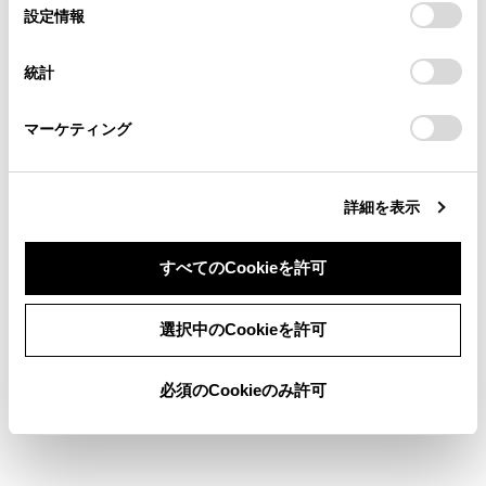
選
デバイスにすべてのCookie(クッキー)が保存されることに同
設定情報
過度の摩耗
る方は、当社のお客様相談窓口（0800-700-7700）までご
択
意したことになります。Cookie(クッキー)のオプトアウト、
連絡ください。
設定の変更、同意を撤回したりするにあたっては、当社の
偏摩耗
統計
「
Cookie（クッキー）情報の取り扱いについて
お車に関するお問い合わせ・ご相談は
」をご覧くだ
さい。
https://toyota.jp/faq/?
操縦安定性の低下
マーケティング
site_domain=default#otoiawase
までお願いします。
タイヤの過熱による破裂
詳細を表示
タイヤとホイールのあいだからの空気もれ
ホイールの変形、タイヤの損傷
すべてのCookieを許可
走行時にタイヤが損傷する可能性の増大
同意しない
同意する
選択中のCookieを許可
（路上障害物、道路のつなぎ目や段差など）
必須のCookieのみ許可
注意
タイヤ空気圧の点検・調整をしたあとは