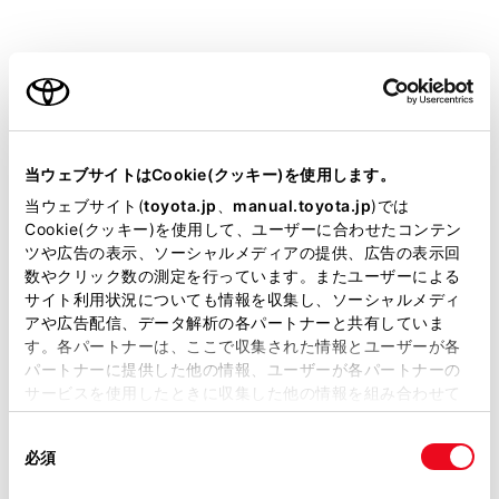
タイヤの外観だけでは空気圧が適正かどう
か判断できません。
ご利用の条件
走行後はタイヤの発熱により空気圧が高く
なります。異常ではありませんので減圧し
ないでください。
当サイトには、全ての取扱説明書及び補足資料、正誤表等
が掲載されているわけではありません。
荷物を積んだり、多人数で乗車するときは
当ウェブサイトはCookie(クッキー)を使用します。
荷重を不均等にかけないようにする
掲載している取扱説明書はお客様の年式に合致しない場合
当ウェブサイト(
toyota.jp
、
manual.toyota.jp
)では
があります。
Cookie(クッキー)を使用して、ユーザーに合わせたコンテン
ツや広告の表示、ソーシャルメディアの提供、広告の表示回
取扱説明書は、弊社が著作権その他の知的財産権を保有し
数やクリック数の測定を行っています。またユーザーによる
警告
ます。弊社の許可なく、取扱説明書の一部または全部を、
サイト利用状況についても情報を収集し、ソーシャルメディ
複製、複写、改変もしくは配信等することはできません。
タイヤの性能を発揮するために
アや広告配信、データ解析の各パートナーと共有していま
す。各パートナーは、ここで収集された情報とユーザーが各
当サイトの利用、または利用できなかったことにより万一
適正なタイヤ空気圧を維持してください。
パートナーに提供した他の情報、ユーザーが各パートナーの
損害が生じても、弊社は一切責任を負いません。
タイヤ空気圧が適正に保たれていないと、次のよ
サービスを使用したときに収集した他の情報を組み合わせて
掲載内容は予告なく変更、またはサービスを中止すること
使用することがあります。当ウェブサイトの使用を続行する
うなことが起こるおそれがあり、重大な傷害にお
があります。
同
とCookie(クッキー)に同意したこととなります。
よぶか、最悪の場合死亡につながるおそれがあり
必須
意
当サイト（取扱説明書）では、利便性向上のためにお客様
ます。
の
「すべてのCookieを許可」をクリックすることで、お客様の
の閲覧履歴、検索履歴を保持しています。削除を希望され