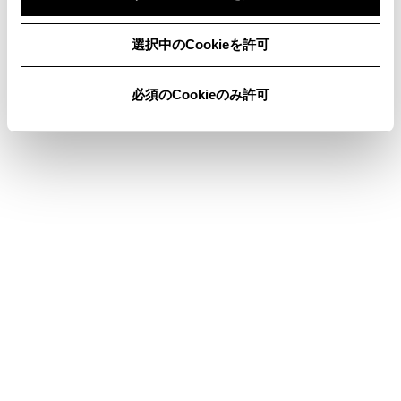
シートヒーター
同意しない
同意する
選択中のCookieを許可
シートベンチレーター
必須のCookieのみ許可
合わせて見られているページ
室内灯一覧
その他の室内装備
フロントオートエアコン