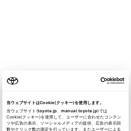
シートベンチレーター
シート内部に装備されたファンで換気することによ
り、シート表面の通気をよくします。
警告
低温やけどについて
次の方がステアリングヒーター／シートヒーター
にふれないようにご注意ください。
ご利用の条件
乳幼児、お子さま・お年寄り・病人・体の不自
由な方
当サイトには、全ての取扱説明書及び補足資料、正誤表等
が掲載されているわけではありません。
当ウェブサイトはCookie(クッキー)を使用します。
皮膚の弱い方
掲載している取扱説明書はお客様の年式に合致しない場合
当ウェブサイト(
toyota.jp
、
manual.toyota.jp
)では
があります。
Cookie(クッキー)を使用して、ユーザーに合わせたコンテン
疲労の激しい方
ツや広告の表示、ソーシャルメディアの提供、広告の表示回
取扱説明書は、弊社が著作権その他の知的財産権を保有し
数やクリック数の測定を行っています。またユーザーによる