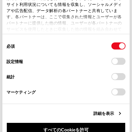
深酒や眠気をさそう薬（睡眠薬・風邪薬など）
ます。弊社の許可なく、取扱説明書の一部または全部を、
サイト利用状況についても情報を収集し、ソーシャルメディ
複製、複写、改変もしくは配信等することはできません。
を服用された方
アや広告配信、データ解析の各パートナーと共有していま
す。各パートナーは、ここで収集された情報とユーザーが各
当サイトの利用、または利用できなかったことにより万一
パートナーに提供した他の情報、ユーザーが各パートナーの
損害が生じても、弊社は一切責任を負いません。
サービスを使用したときに収集した他の情報を組み合わせて
注意
掲載内容は予告なく変更、またはサービスを中止すること
使用することがあります。当ウェブサイトの使用を続行する
があります。
同
とCookie(クッキー)に同意したこととなります。
シートヒーターの損傷を防ぐために
必須
意
当サイト（取扱説明書）では、利便性向上のためにお客様
の
「すべてのCookieを許可」をクリックすることで、お客様の
凹凸のある重量物をシートの上に置いたり、針金
の閲覧履歴、検索履歴を保持しています。削除を希望され
選
デバイスにすべてのCookie(クッキー)が保存されることに同
設定情報
や針などの鋭利なものを突き刺したりしないでく
る方は、当社のお客様相談窓口（0800-700-7700）までご
択
意したことになります。Cookie(クッキー)のオプトアウト、
連絡ください。
ださい。
設定の変更、同意を撤回したりするにあたっては、当社の
統計
「
Cookie（クッキー）情報の取り扱いについて
お車に関するお問い合わせ・ご相談は
」をご覧くだ
バッテリーあがりを防ぐために
さい。
https://toyota.jp/faq/?
マーケティング
site_domain=default#otoiawase
までお願いします。
エンジンが停止した状態で使用しないでくださ
い。
詳細を表示
ステアリングヒーター
すべてのCookieを許可