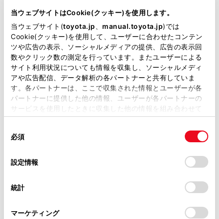
が掲載されているわけではありません。
当ウェブサイトはCookie(クッキー)を使用します。
[VICS/ETC2.0/TSPS]にタッチします。
掲載している取扱説明書はお客様の年式に合致しない場合
当ウェブサイト(
toyota.jp
、
manual.toyota.jp
)では
[走行履歴のアップリンク]の[ETC2.0]にタッチしま
があります。
Cookie(クッキー)を使用して、ユーザーに合わせたコンテン
す。
ツや広告の表示、ソーシャルメディアの提供、広告の表示回
取扱説明書は、弊社が著作権その他の知的財産権を保有し
タッチするごとに、ON/OFFが切りかわります。
数やクリック数の測定を行っています。またユーザーによる
ます。弊社の許可なく、取扱説明書の一部または全部を、
サイト利用状況についても情報を収集し、ソーシャルメディ
複製、複写、改変もしくは配信等することはできません。
アや広告配信、データ解析の各パートナーと共有していま
す。各パートナーは、ここで収集された情報とユーザーが各
当サイトの利用、または利用できなかったことにより万一
知識
パートナーに提供した他の情報、ユーザーが各パートナーの
損害が生じても、弊社は一切責任を負いません。
サービスを使用したときに収集した他の情報を組み合わせて
掲載内容は予告なく変更、またはサービスを中止すること
初期状態ではONに設定されています。
使用することがあります。当ウェブサイトの使用を続行する
があります。
同
とCookie(クッキー)に同意したこととなります。
本設定がOFFの場合、走行履歴などの情報
必須
意
当サイト（取扱説明書）では、利便性向上のためにお客様
を利用したサービスを受けられないことが
の
「すべてのCookieを許可」をクリックすることで、お客様の
の閲覧履歴、検索履歴を保持しています。削除を希望され
あります。
選
デバイスにすべてのCookie(クッキー)が保存されることに同
設定情報
る方は、当社のお客様相談窓口（0800-700-7700）までご
択
意したことになります。Cookie(クッキー)のオプトアウト、
連絡ください。
設定の変更、同意を撤回したりするにあたっては、当社の
統計
「
Cookie（クッキー）情報の取り扱いについて
お車に関するお問い合わせ・ご相談は
」をご覧くだ
さい。
https://toyota.jp/faq/?
マーケティング
site_domain=default#otoiawase
までお願いします。