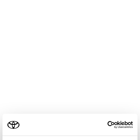
ALPHARD
取扱説明書
マルチメディア
ナビゲーション
VICS・交通情報
ETC2.0走行情報のアップリン
クの設定をする
走行履歴などの情報（走行位置の履歴や車両に関する情
報など）をETC2.0ユニットを通じて、ITSスポットへ送
ることができます。詳しくは、「道路管理者からのお知
らせとお願い」（→
道路管理者からのお知らせとお願
い
）をご覧ください。
ご利用の条件
メインメニューの[
]にタッチします。
当サイトには、全ての取扱説明書及び補足資料、正誤表等