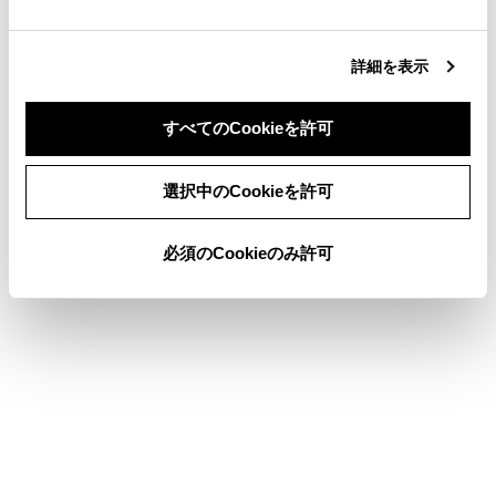
合わせて見られているページ
詳細を表示
コネクティッドナビ
すべてのCookieを許可
他の経路に変更する
同意しない
同意する
目的地検索画面の見方
選択中のCookieを許可
必須のCookieのみ許可
このページは役に立ちましたか？
はい
いいえ