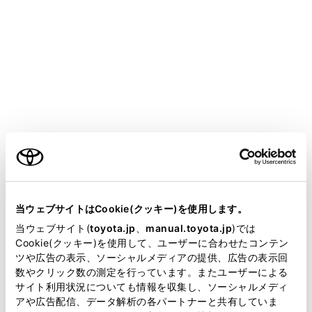
ALPHARD
取扱説明書
運転する前に
ドアの開閉、ロックのしかた
フロントドア
メニュー
ご利用の条件
当サイトには、全ての取扱説明書及び補足資料、正誤表等
が掲載されているわけではありません。
車外から解錠／施錠するには
当ウェブサイトはCookie(クッキー)を使用します。
掲載している取扱説明書はお客様の年式に合致しない場合
当ウェブサイト(
toyota.jp
、
manual.toyota.jp
)では
があります。
Cookie(クッキー)を使用して、ユーザーに合わせたコンテン
車内から解錠／施錠するには
ツや広告の表示、ソーシャルメディアの提供、広告の表示回
取扱説明書は、弊社が著作権その他の知的財産権を保有し
数やクリック数の測定を行っています。またユーザーによる
ます。弊社の許可なく、取扱説明書の一部または全部を、
オートドアロック・アンロック機能
サイト利用状況についても情報を収集し、ソーシャルメディ
複製、複写、改変もしくは配信等することはできません。
アや広告配信、データ解析の各パートナーと共有していま