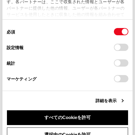
す。各パートナーは、ここで収集された情報とユーザーが各
当サイトの利用、または利用できなかったことにより万一
パートナーに提供した他の情報、ユーザーが各パートナーの
損害が生じても、弊社は一切責任を負いません。
サービスを使用したときに収集した他の情報を組み合わせて
掲載内容は予告なく変更、またはサービスを中止すること
使用することがあります。当ウェブサイトの使用を続行する
があります。
同
とCookie(クッキー)に同意したこととなります。
必須
意
当サイト（取扱説明書）では、利便性向上のためにお客様
合わせて見られているページ
の
「すべてのCookieを許可」をクリックすることで、お客様の
の閲覧履歴、検索履歴を保持しています。削除を希望され
選
デバイスにすべてのCookie(クッキー)が保存されることに同
設定情報
る方は、当社のお客様相談窓口（0800-700-7700）までご
デジタルキー
択
意したことになります。Cookie(クッキー)のオプトアウト、
連絡ください。
設定の変更、同意を撤回したりするにあたっては、当社の
スライドドア
統計
「
Cookie（クッキー）情報の取り扱いについて
お車に関するお問い合わせ・ご相談は
」をご覧くだ
さい。
https://toyota.jp/faq/?
パワーイージーアクセスシステム／ポジションメモリー／メ
モリーコール機能
マーケティング
site_domain=default#otoiawase
までお願いします。
詳細を表示
このページは役に立ちましたか？
すべてのCookieを許可
はい
いいえ
同意しない
同意する
選択中のCookieを許可