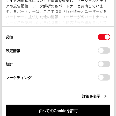
マイクボタンにタッチする
サイト利用状況についても情報を収集し、ソーシャルメディ
複製、複写、改変もしくは配信等することはできません。
アや広告配信、データ解析の各パートナーと共有していま
す。各パートナーは、ここで収集された情報とユーザーが各
当サイトの利用、または利用できなかったことにより万一
音声操作を終了する
パートナーに提供した他の情報、ユーザーが各パートナーの
損害が生じても、弊社は一切責任を負いません。
サービスを使用したときに収集した他の情報を組み合わせて
掲載内容は予告なく変更、またはサービスを中止すること
使用することがあります。当ウェブサイトの使用を続行する
があります。
同
とCookie(クッキー)に同意したこととなります。
必須
意
当サイト（取扱説明書）では、利便性向上のためにお客様
の
「すべてのCookieを許可」をクリックすることで、お客様の
の閲覧履歴、検索履歴を保持しています。削除を希望され
選
デバイスにすべてのCookie(クッキー)が保存されることに同
設定情報
る方は、当社のお客様相談窓口（0800-700-7700）までご
択
意したことになります。Cookie(クッキー)のオプトアウト、
合わせて見られているページ
連絡ください。
設定の変更、同意を撤回したりするにあたっては、当社の
統計
「
Cookie（クッキー）情報の取り扱いについて
お車に関するお問い合わせ・ご相談は
」をご覧くだ
リヤシートエンターテインメントシステムの音量を調整する
さい。
https://toyota.jp/faq/?
マーケティング
site_domain=default#otoiawase
までお願いします。
オーディオシステムのON/OFFと音量を調整する
リヤシートエンターテインメントシステムの機能とはたらき
詳細を表示
すべてのCookieを許可
このページは役に立ちましたか？