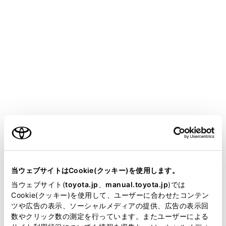
ALPHARD
取扱説明書
マルチメディア
基本操作
エージェント（音声対話サービス）
音声操作を開始する
メニュー
次のいずれかの操作で音声操作をはじめることができま
ご利用の条件
す。
当サイトには、全ての取扱説明書及び補足資料、正誤表等
が掲載されているわけではありません。
当ウェブサイトはCookie(クッキー)を使用します。
トークスイッチを押す
掲載している取扱説明書はお客様の年式に合致しない場合
当ウェブサイト(
toyota.jp
、
manual.toyota.jp
)では
があります。
Cookie(クッキー)を使用して、ユーザーに合わせたコンテン
起動ワードを発話する
ツや広告の表示、ソーシャルメディアの提供、広告の表示回
取扱説明書は、弊社が著作権その他の知的財産権を保有し
数やクリック数の測定を行っています。またユーザーによる
ます。弊社の許可なく、取扱説明書の一部または全部を、