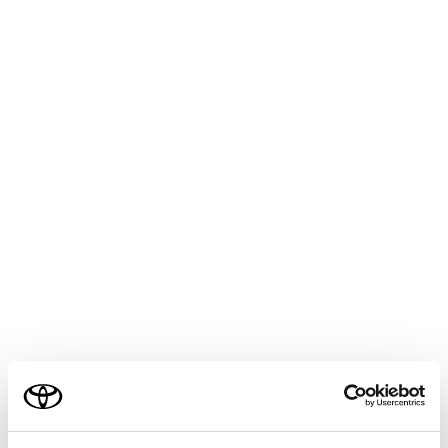
ALPHARD
取扱説明書
マルチメディア
オーディオシステム
ラジオの操作
交通情報を聴く
AMラジオ局の道路交通情報を受信できます。
知識
新車時には1620kHzと1629kHzがプリセッ
ご利用の条件
トに記憶されています。
当サイトには、全ての取扱説明書及び補足資料、正誤表等