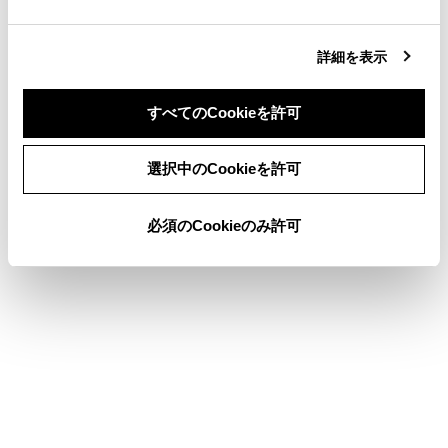
合わせて見られているページ
詳細を表示
Apple CarPlayを再生する
すべてのCookieを許可
後席ディスプレイを操作する
同意しない
同意する
HDMIを再生する
選択中のCookieを許可
必須のCookieのみ許可
このページは役に立ちましたか？
はい
いいえ