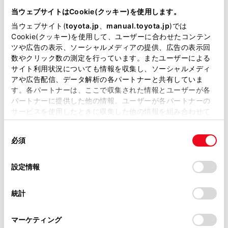
メインメニューの[
]にタッチします。
が掲載されているわけではありません。
当ウェブサイトはCookie(クッキー)を使用します。
掲載している取扱説明書はお客様の年式に合致しない場合
[オーディオ選択]にタッチします。
当ウェブサイト(
toyota.jp
、
manual.toyota.jp
)では
があります。
Cookie(クッキー)を使用して、ユーザーに合わせたコンテン
[交通情報]にタッチします。
ツや広告の表示、ソーシャルメディアの提供、広告の表示回
取扱説明書は、弊社が著作権その他の知的財産権を保有し
操作画面
数やクリック数の測定を行っています。またユーザーによる
ます。弊社の許可なく、取扱説明書の一部または全部を、
サイト利用状況についても情報を収集し、ソーシャルメディ
複製、複写、改変もしくは配信等することはできません。
アや広告配信、データ解析の各パートナーと共有していま
す。各パートナーは、ここで収集された情報とユーザーが各
当サイトの利用、または利用できなかったことにより万一
パートナーに提供した他の情報、ユーザーが各パートナーの
損害が生じても、弊社は一切責任を負いません。
サービスを使用したときに収集した他の情報を組み合わせて
掲載内容は予告なく変更、またはサービスを中止すること
使用することがあります。当ウェブサイトの使用を続行する
があります。
同
とCookie(クッキー)に同意したこととなります。
必須
意
当サイト（取扱説明書）では、利便性向上のためにお客様
の
「すべてのCookieを許可」をクリックすることで、お客様の
の閲覧履歴、検索履歴を保持しています。削除を希望され
選
デバイスにすべてのCookie(クッキー)が保存されることに同
設定情報
る方は、当社のお客様相談窓口（0800-700-7700）までご
択
意したことになります。Cookie(クッキー)のオプトアウト、
連絡ください。
設定の変更、同意を撤回したりするにあたっては、当社の
統計
「
Cookie（クッキー）情報の取り扱いについて
お車に関するお問い合わせ・ご相談は
」をご覧くだ
さい。
https://toyota.jp/faq/?
マーケティング
site_domain=default#otoiawase
までお願いします。