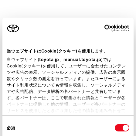
自動内気化制御
現在地の気象情報から車室内の湿度を推定し、ガラス
ご利用の条件
の曇りや車室内の臭いなどの快適性を確保しつつ、外
気導入を内気循環に切りかえて外気の導入量を減らす
当サイトには、全ての取扱説明書及び補足資料、正誤表等
ことで、暖房エネルギーを低減します。
が掲載されているわけではありません。
当ウェブサイトはCookie(クッキー)を使用します。
除湿機能自動OFF制御
掲載している取扱説明書はお客様の年式に合致しない場合
当ウェブサイト(
toyota.jp
、
manual.toyota.jp
)では
があります。
Cookie(クッキー)を使用して、ユーザーに合わせたコンテン
現在地の気象情報とエアコンの作動状況からエアコン
ツや広告の表示、ソーシャルメディアの提供、広告の表示回
取扱説明書は、弊社が著作権その他の知的財産権を保有し
内の水分量を推定し、ガラスの曇りや車室内の臭いな
数やクリック数の測定を行っています。またユーザーによる
ます。弊社の許可なく、取扱説明書の一部または全部を、
どの快適性を確保しつつ、除湿機能をOFFすること
サイト利用状況についても情報を収集し、ソーシャルメディ
複製、複写、改変もしくは配信等することはできません。
アや広告配信、データ解析の各パートナーと共有していま
で、除湿エネルギーを低減します。
す。各パートナーは、ここで収集された情報とユーザーが各
当サイトの利用、または利用できなかったことにより万一
パートナーに提供した他の情報、ユーザーが各パートナーの
損害が生じても、弊社は一切責任を負いません。
サービスを使用したときに収集した他の情報を組み合わせて
知識
掲載内容は予告なく変更、またはサービスを中止すること
使用することがあります。当ウェブサイトの使用を続行する
があります。
同
とCookie(クッキー)に同意したこととなります。
必須
意
気象情報連動エアコン制御が作動する時期
当サイト（取扱説明書）では、利便性向上のためにお客様
の
「すべてのCookieを許可」をクリックすることで、お客様の