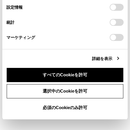
の閲覧履歴、検索履歴を保持しています。削除を希望され
冬期のみ作動します。地域によって冬期は異な
選
デバイスにすべてのCookie(クッキー)が保存されることに同
設定情報
る方は、当社のお客様相談窓口（0800-700-7700）までご
択
意したことになります。Cookie(クッキー)のオプトアウト、
ります。また、ソフトウェアのアップデートに
連絡ください。
設定の変更、同意を撤回したりするにあたっては、当社の
より、冬期は見直される場合があります。
統計
「
Cookie（クッキー）情報の取り扱いについて
お車に関するお問い合わせ・ご相談は
」をご覧くだ
さい。
T-Connectを解約したとき
https://toyota.jp/faq/?
マーケティング
site_domain=default#otoiawase
までお願いします。
気象情報連動エアコン制御は使用できなくなり
ます。
詳細を表示
すべてのCookieを許可
同意しない
同意する
選択中のCookieを許可
合わせて見られているページ
必須のCookieのみ許可
T-Connect を利用する
T-Connect とは
各部の名称とはたらき