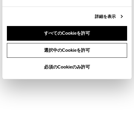
ります。このときにURL 表示部にタッチす
ると、コピーしたテキストを貼り付けるこ
詳細を表示
とができます。
すべてのCookieを許可
同意しない
同意する
ブックマークを管理する
選択中のCookieを許可
閲覧履歴を管理する
必須のCookieのみ許可
タブを管理する
Web ブラウザ機能の設定をする