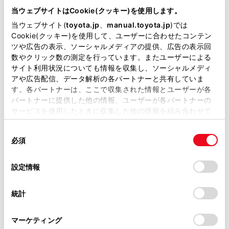
ッチしたページを表示します。
が掲載されているわけではありません。
当ウェブサイトはCookie(クッキー)を使用します。
掲載している取扱説明書はお客様の年式に合致しない場合
閲覧履歴管理画面を表示します。
当ウェブサイト(
toyota.jp
、
manual.toyota.jp
)では
があります。
Cookie(クッキー)を使用して、ユーザーに合わせたコンテン
管理画面でページの名称にタッチすると、タッチし
ツや広告の表示、ソーシャルメディアの提供、広告の表示回
たページを表示します。
取扱説明書は、弊社が著作権その他の知的財産権を保有し
数やクリック数の測定を行っています。またユーザーによる
ます。弊社の許可なく、取扱説明書の一部または全部を、
タブ管理画面を表示します。
サイト利用状況についても情報を収集し、ソーシャルメディ
複製、複写、改変もしくは配信等することはできません。
アや広告配信、データ解析の各パートナーと共有していま
管理画面でタブ名称にタッチすると、タッチしたタ
す。各パートナーは、ここで収集された情報とユーザーが各
当サイトの利用、または利用できなかったことにより万一
ブを表示します。
パートナーに提供した他の情報、ユーザーが各パートナーの
損害が生じても、弊社は一切責任を負いません。
設定画面を表示します。
サービスを使用したときに収集した他の情報を組み合わせて
掲載内容は予告なく変更、またはサービスを中止すること
使用することがあります。当ウェブサイトの使用を続行する
があります。
同
とCookie(クッキー)に同意したこととなります。
知識
必須
意
当サイト（取扱説明書）では、利便性向上のためにお客様
の
「すべてのCookieを許可」をクリックすることで、お客様の
の閲覧履歴、検索履歴を保持しています。削除を希望され
ページの読み込み状況は、ツールバー背景
選
デバイスにすべてのCookie(クッキー)が保存されることに同
設定情報
る方は、当社のお客様相談窓口（0800-700-7700）までご
択
意したことになります。Cookie(クッキー)のオプトアウト、
色の変化で確認することができます。
連絡ください。
設定の変更、同意を撤回したりするにあたっては、当社の
統計
ページ上のテキストを長押しするとコピー
「
Cookie（クッキー）情報の取り扱いについて
お車に関するお問い合わせ・ご相談は
」をご覧くだ
さい。
範囲を指定することができ、コピーボタン
https://toyota.jp/faq/?
マーケティング
site_domain=default#otoiawase
までお願いします。
を押すとテキストがコピーされた状態にな