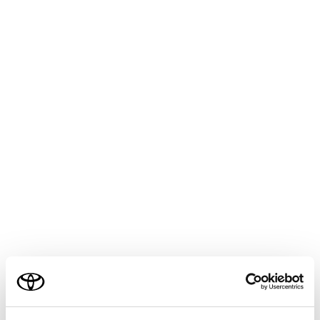
1つ前のページへ戻ります。
次のページへ進みます。
ページのURL を表示します。
URLを入力すると、入力したページを表示します。
表示しているページを再読み込みします。
ページの読み込み中はボタンが[
]に変わります。[
]にタッチすると、ページの読み込みを中断しま
す。
ご利用の条件
ホームページを表示します。
ブックマーク管理画面を表示します。
管理画面でブックマークの名称にタッチすると、タ
当サイトには、全ての取扱説明書及び補足資料、正誤表等