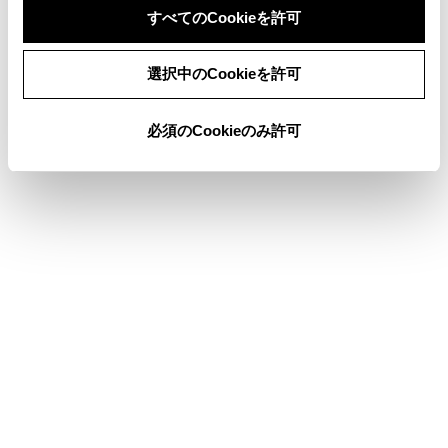
すべてのCookieを許可
同意しない
同意する
選択中のCookieを許可
®
Wi-Fi
Hotspotに簡単設定で接続する
®
必須のCookieのみ許可
Wi-Fi
Hotspotを切断する
合わせて見られているページ
登録済みスマートフォンでApple CarPlay を使用する
Apple CarPlay/Android Autoが故障したとお考えになる前に
未登録のスマートフォンでApple CarPlayを使用する