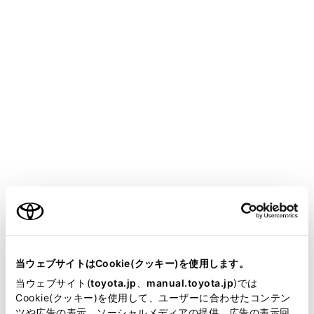
®
®
他の機能でWi-Fi
接続している場合、Wi-Fi
Hotspotは同時に使用できません。
®
接続可能なWi-Fi
機器は最大で5台です。
®
®
Wi-Fi
機器のWi-Fi
機能をONにします。
メインメニューの[
]にタッチします。
サブメニューの[Wi-Fi]にタッチします。
メインエリアの[Hotspot]をONにします。
ご利用の条件
当サイトには、全ての取扱説明書及び補足資料、正誤表等
が掲載されているわけではありません。
当ウェブサイトはCookie(クッキー)を使用します。
掲載している取扱説明書はお客様の年式に合致しない場合
当ウェブサイト(
toyota.jp
、
manual.toyota.jp
)では
があります。
Cookie(クッキー)を使用して、ユーザーに合わせたコンテン
ツや広告の表示、ソーシャルメディアの提供、広告の表示回