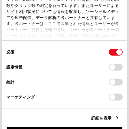
取扱説明書は、弊社が著作権その他の知的財産権を保有し
数やクリック数の測定を行っています。またユーザーによる
ます。弊社の許可なく、取扱説明書の一部または全部を、
サイト利用状況についても情報を収集し、ソーシャルメディ
複製、複写、改変もしくは配信等することはできません。
アや広告配信、データ解析の各パートナーと共有していま
す。各パートナーは、ここで収集された情報とユーザーが各
当サイトの利用、または利用できなかったことにより万一
マルチメディアシステムの設定によってはメッセ
パートナーに提供した他の情報、ユーザーが各パートナーの
損害が生じても、弊社は一切責任を負いません。
ージが表示されます。画面の案内に従って操作し
サービスを使用したときに収集した他の情報を組み合わせて
掲載内容は予告なく変更、またはサービスを中止すること
てください。
使用することがあります。当ウェブサイトの使用を続行する
があります。
同
とCookie(クッキー)に同意したこととなります。
必須
意
®
®
Wi-Fi
機器からマルチメディアシステムのWi-Fi
当サイト（取扱説明書）では、利便性向上のためにお客様
の
「すべてのCookieを許可」をクリックすることで、お客様の
Hotspotに接続します。
の閲覧履歴、検索履歴を保持しています。削除を希望され
選
デバイスにすべてのCookie(クッキー)が保存されることに同
設定情報
る方は、当社のお客様相談窓口（0800-700-7700）までご
®
®
Wi-Fi
機器からの接続は、Wi-Fi
機器に添付の取
択
意したことになります。Cookie(クッキー)のオプトアウト、
連絡ください。
設定の変更、同意を撤回したりするにあたっては、当社の
扱説明書を参照してください。
統計
「
Cookie（クッキー）情報の取り扱いについて
お車に関するお問い合わせ・ご相談は
」をご覧くだ
ネットワーク名はメインエリアのHotspot下部に
さい。
https://toyota.jp/faq/?
表示されます。
マーケティング
site_domain=default#otoiawase
までお願いします。
ネットワークのパスワードはメインエリアに表示
されます。パスワードが長い場合、省略されて表
詳細を表示
示される場合があります。画面にタッチしてパス
ワード編集画面で確認してください。