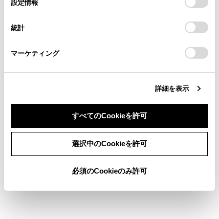
設定情報
示されます。
[‍開始‍]
にタッチすると、すぐにルート
る方は、当社のお客様相談窓口（0800-700-7700）までご
択
意したことになります。Cookie(クッキー)のオプトアウト、
連絡ください。
案内が始まります。
設定の変更、同意を撤回したりするにあたっては、当社の
統計
「
Cookie（クッキー）情報の取り扱いについて
お車に関するお問い合わせ・ご相談は
」をご覧くだ
さい。
https://toyota.jp/faq/?
マーケティング
site_domain=default#otoiawase
までお願いします。
文字入力で目的地を検索する
詳細を表示
自宅を登録する
すべてのCookieを許可
自宅を目的地に設定する
同意しない
同意する
選択中のCookieを許可
お気に入り地点を目的地に設定する
必須のCookieのみ許可
履歴で目的地を検索する
住所で目的地を検索する