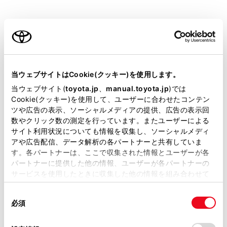
す。
お気に入り地点を登録しているときのみ使用できま
ご利用の条件
す。
目的地履歴（過去に設定した目的地）の地点のリス
当サイトには、全ての取扱説明書及び補足資料、正誤表等
トを表示します。
が掲載されているわけではありません。
当ウェブサイトはCookie(クッキー)を使用します。
目的地履歴が存在するときのみ使用できます。
掲載している取扱説明書はお客様の年式に合致しない場合
当ウェブサイト(
toyota.jp
、
manual.toyota.jp
)では
住所で検索します。
があります。
Cookie(クッキー)を使用して、ユーザーに合わせたコンテン
ツや広告の表示、ソーシャルメディアの提供、広告の表示回
電話番号で検索します。
取扱説明書は、弊社が著作権その他の知的財産権を保有し
数やクリック数の測定を行っています。またユーザーによる
ます。弊社の許可なく、取扱説明書の一部または全部を、
マップコードで検索します。
サイト利用状況についても情報を収集し、ソーシャルメディ
複製、複写、改変もしくは配信等することはできません。
アや広告配信、データ解析の各パートナーと共有していま
スマートフォンからあらかじめ送信されたおでかけ
す。各パートナーは、ここで収集された情報とユーザーが各
当サイトの利用、または利用できなかったことにより万一
プランの地点のリストを表示します。
パートナーに提供した他の情報、ユーザーが各パートナーの
損害が生じても、弊社は一切責任を負いません。
サービスを使用したときに収集した他の情報を組み合わせて
自宅を目的地としてルート探索を開始します。
掲載内容は予告なく変更、またはサービスを中止すること
使用することがあります。当ウェブサイトの使用を続行する
自宅を登録していない場合は、
[‍
‍]
にタッチし、
があります。
同
とCookie(クッキー)に同意したこととなります。
登録します。
必須
意
当サイト（取扱説明書）では、利便性向上のためにお客様
の
「すべてのCookieを許可」をクリックすることで、お客様の
名称部分をタッチすると、全ルート図表示画面が表
の閲覧履歴、検索履歴を保持しています。削除を希望され
選
デバイスにすべてのCookie(クッキー)が保存されることに同