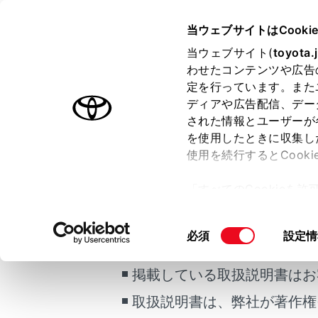
GR YARIS
取扱説明書
当ウェブサイトはCooki
マルチメディア
当ウェブサイト(
toyota.
ホーム
わせたコンテンツや広告
HDM
定を行っています。また
はじめに
ディアや広告配信、デー
された情報とユーザーが
安全・安心のために
を使用したときに収集し
走行に関する情報表示
使用を続行するとCook
運転する前に
HDMIを再
「すべてのCookieを
ご利用の条件
運転
ー)が保存されることに同
知識
室内装備・機能
更、同意を撤回したりす
同
必須
設定情
マルチメディア
て
」をご覧ください。
HDMI
当サイトには、全ての取扱説
意
お手入れのしかた
安全上
の
掲載している取扱説明書はお
映像を
万一の場合には
選
取扱説明書は、弊社が著作権
択
車両情報