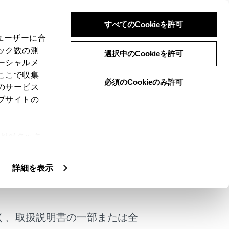
すべてのCookieを許可
、ユーザーに合
ック数の測
選択中のCookieを許可
ーシャルメ
ここで収集
必須のCookieのみ許可
のサービス
ブサイトの
ie(クッキ
、設定の変
扱いについ
詳細を表示
ます。
けではありません。
たはシフトポジションをPに入れたときに
く、取扱説明書の一部または全