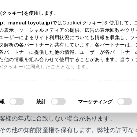
e(クッキー)を使用します。
オーディオ
HDMIの操作
jp
、
manual.toyota.jp
)ではCookie(クッキー)を使用して
の表示、ソーシャルメディアの提供、広告の表示回数やクリ
Iの再生についての留意事項
ユーザーによるサイト利用状況についても情報を収集し、ソ
タ解析の各パートナーと共有しています。各パートナーは、
各パートナーに提供した他の情報、ユーザーが各パートナー
た他の情報を組み合わせて使用することがあります。当ウェ
ie(クッキー)に同意したこととなります。
生するとき、特に気を付けていただきたいことがあります。
許可」をクリックすることで、お客様のデバイスにすべてのCook
意したことになります。Cookie(クッキー)のオプトアウト
るにあたっては、当社の「
Cookie（クッキー）情報の取り
報
統計
マーケティング
 モード中にHDMI ケーブルを抜くと、オーディオがOFF になり
明書及び補足資料、正誤表等が掲載されているわ
の配慮から車を完全に停止し、パーキングブレーキをかける、ま
客様の年式に合致しない場合があります。
視聴できます。（走行中は音声のみを再生します）
その他の知的財産権を保有します。弊社の許可な