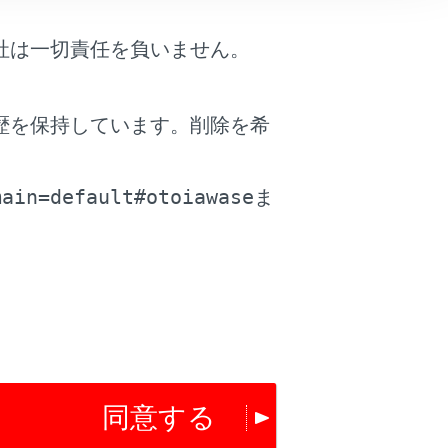
社は一切責任を負いません。
歴を保持しています。削除を希
。
main=default#otoiawase
ま
部機器が故障するおそれがあります。
ださい。外部機器や端子が破損するおそれ
があります。
同意する