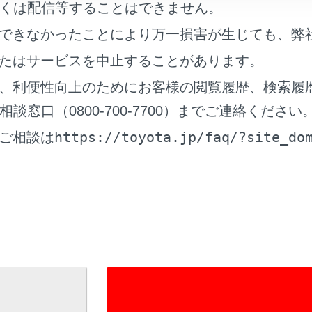
くは配信等することはできません。
できなかったことにより万一損害が生じても、弊
、運転者は運転中に接続した機器を操作しないでください。
たはサービスを中止することがあります。
、利便性向上のためにお客様の閲覧履歴、検索履
窓口（0800-700-7700）までご連絡ください
https://toyota.jp/faq/?site_do
ご相談は
器を車室内に放置しないでください。車室内が高温のときに外
に外部機器を押さえたり、不必要な圧力を加えたりしないでく
ます。
異物を入れないでください。外部機器や端子が破損するおそれ