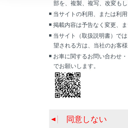
部を、複製、複写、改変もし
こんなときは
警告
当サイトの利用、または利用
安全のため
ブックマーク
掲載内容は予告なく変更、ま
あとで読む
当サイト（取扱説明書）では
PDFで見る
注意
望される方は、当社のお客様相談
車両
お車に関するお問い合わせ・
外部機
マルチメディア
でお願いします。
接続中
画面表示設定
があり
端子に
個人情報の取扱いについて
サイト利用について
お問い合わせ
同意しない