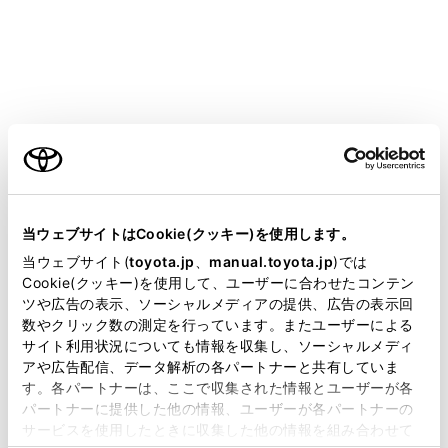
GR YARIS
取扱説明書
マルチメディア
各種設定および登録
音声操作設定
音声操作設定
ご利用の条件
当サイトには、全ての取扱説明書及び補足資料、正誤表等
が掲載されているわけではありません。
当ウェブサイトはCookie(クッキー)を使用します。
音声操作の設定を変更する
掲載している取扱説明書はお客様の年式に合致しない場合
当ウェブサイト(
toyota.jp
、
manual.toyota.jp
)では
があります。
Cookie(クッキー)を使用して、ユーザーに合わせたコンテン
ツや広告の表示、ソーシャルメディアの提供、広告の表示回
取扱説明書は、弊社が著作権その他の知的財産権を保有し
数やクリック数の測定を行っています。またユーザーによる
ます。弊社の許可なく、取扱説明書の一部または全部を、
サイト利用状況についても情報を収集し、ソーシャルメディ
複製、複写、改変もしくは配信等することはできません。
アや広告配信、データ解析の各パートナーと共有していま
す。各パートナーは、ここで収集された情報とユーザーが各
当サイトの利用、または利用できなかったことにより万一
パートナーに提供した他の情報、ユーザーが各パートナーの
損害が生じても、弊社は一切責任を負いません。
サービスを使用したときに収集した他の情報を組み合わせて
掲載内容は予告なく変更、またはサービスを中止すること