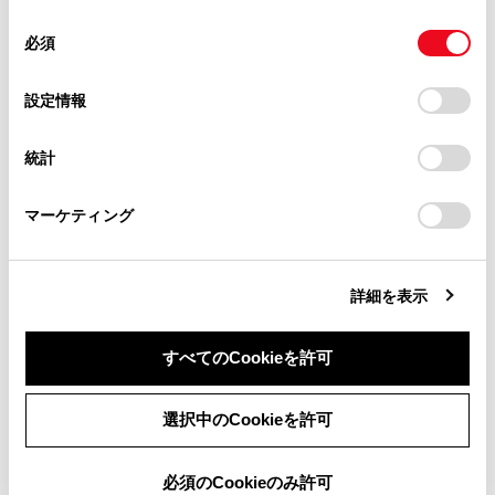
使用することがあります。当ウェブサイトの使用を続行する
合わせて見られているページ
があります。
同
とCookie(クッキー)に同意したこととなります。
必須
意
当サイト（取扱説明書）では、利便性向上のためにお客様
ドライバーを登録する
の
「すべてのCookieを許可」をクリックすることで、お客様の
の閲覧履歴、検索履歴を保持しています。削除を希望され
選
デバイスにすべてのCookie(クッキー)が保存されることに同
設定情報
その他設定
る方は、当社のお客様相談窓口（0800-700-7700）までご
択
意したことになります。Cookie(クッキー)のオプトアウト、
連絡ください。
各ソースの音を調整する
設定の変更、同意を撤回したりするにあたっては、当社の
統計
「
Cookie（クッキー）情報の取り扱いについて
お車に関するお問い合わせ・ご相談は
」をご覧くだ
さい。
https://toyota.jp/faq/?
マーケティング
site_domain=default#otoiawase
までお願いします。
このページは役に立ちましたか？
詳細を表示
はい
いいえ
すべてのCookieを許可
同意しない
同意する
選択中のCookieを許可
必須のCookieのみ許可
ブックマーク
あとで読む