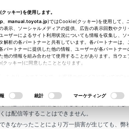
e(クッキー)を使用します。
設定
jp
、
manual.toyota.jp
)ではCookie(クッキー)を使用して
の表示、ソーシャルメディアの提供、広告の表示回数やクリ
定が必要な項目
ユーザーによるサイト利用状況についても情報を収集し、ソ
タ解析の各パートナーと共有しています。各パートナーは、
各パートナーに提供した他の情報、ユーザーが各パートナー
た他の情報を組み合わせて使用することがあります。当ウェ
ie(クッキー)に同意したこととなります。
バッテリーを再接続したり、メンテナンスを行ったあとなどに
許可」をクリックすることで、お客様のデバイスにすべてのCook
です。
明書及び補足資料、正誤表等が掲載されているわ
意したことになります。Cookie(クッキー)のオプトアウト
るにあたっては、当社の「
Cookie（クッキー）情報の取り
客様の年式に合致しない場合があります。
報
統計
マーケティング
が必要な項目
その他の知的財産権を保有します。弊社の許可な
くは配信等することはできません。
できなかったことにより万一損害が生じても、弊