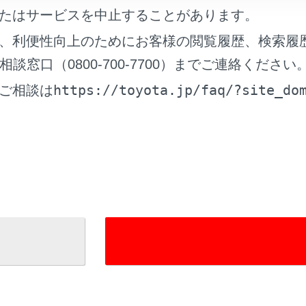
たはサービスを中止することがあります。
れているページ
このページ
、利便性向上のためにお客様の閲覧履歴、検索履
タマイズ機能一覧
窓口（0800-700-7700）までご連絡ください
データ（指定燃料・オイル量など）
https://toyota.jp/faq/?site_do
ご相談は