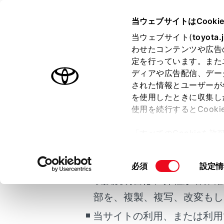
GR YARIS
取扱説明書
当ウェブサイトはCooki
車両情報
初期
当ウェブサイト(
toyota.
ホーム
わせたコンテンツや広告
初期設
定を行っています。また
はじめに
ディアや広告配信、デー
された情報とユーザーが
安全・安心のために
を使用したときに収集し
ご利用の条件
走行に関する情報表示
使用を続行するとCook
運転する前に
次の項目は
「すべてのCookieを
設定が必要
運転
当サイトには、全ての取扱説
ー)が保存されることに同
室内装備・機能
更、同意を撤回したりす
掲載している取扱説明書はお
同
必須
設定情
マルチメディア
て
」をご覧ください。
初期設定
意
取扱説明書は、弊社が著作権
お手入れのしかた
の
部を、複製、複写、改変もし
万一の場合には
選
択
当サイトの利用、または利用
車両情報