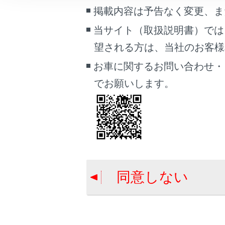
こんなときは
掲載内容は予告なく変更、ま
合わせて見ら
当サイト（取扱説明書）では
ブックマーク
ユーザーカス
望される方は、当社のお客様相談
あとで読む
メンテナンス
お車に関するお問い合わせ・
PDFで見る
でお願いします。
車両
マルチメディア
画面表示設定
個人情報の取扱いについて
サイト利用について
同意しない
お問い合わせ