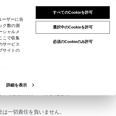
すべてのCookieを許可
、ユーザーに合
ック数の測
選択中のCookieを許可
ーシャルメ
ここで収集
必須のCookieのみ許可
のサービス
ブサイトの
、システムを正しく作動させるために初期
ie(クッキ
けではありません。
、設定の変
扱いについ
詳細を表示
く、取扱説明書の一部または全
社は一切責任を負いません。