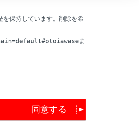
は役に立ちましたか？
歴を保持しています。削除を希
。
はい
いいえ
main=default#otoiawase
ま
同意する