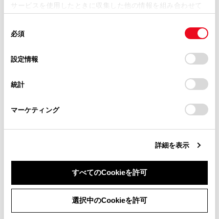
サービスを使用したときに収集した他の情報を組み合わせて
室内が高温のときにiPod/iPhoneが故障するおそれ
掲載内容は予告なく変更、またはサービスを中止すること
使用することがあります。当ウェブサイトの使用を続行する
があります。
があります。
同
とCookie(クッキー)に同意したこととなります。
必須
接続中にiPod/iPhoneを押さえたり、不必要な圧力
意
当サイト（取扱説明書）では、利便性向上のためにお客様
の
を加えたりしないでください。iPod/iPhoneや端子
「すべてのCookieを許可」をクリックすることで、お客様の
の閲覧履歴、検索履歴を保持しています。削除を希望され
選
デバイスにすべてのCookie(クッキー)が保存されることに同
が破損するおそれがあります。
設定情報
る方は、当社のお客様相談窓口（0800-700-7700）までご
択
意したことになります。Cookie(クッキー)のオプトアウト、
連絡ください。
端子に異物を入れないでください。iPod/iPhoneや
設定の変更、同意を撤回したりするにあたっては、当社の
統計
端子が破損するおそれがあります。
「
Cookie（クッキー）情報の取り扱いについて
お車に関するお問い合わせ・ご相談は
」をご覧くだ
さい。
https://toyota.jp/faq/?
マーケティング
site_domain=default#otoiawase
までお願いします。
関連リンク
詳細を表示
iPhone/iPodについての情報
すべてのCookieを許可
同意しない
同意する
選択中のCookieを許可