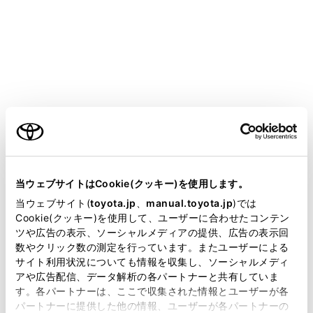
ことがあります。
USB ハブを使用して複数の機器を接続した場
合、最初に認識された機器以外は使用できませ
ん。
iPod/iPhoneを接続している状態で、他ソース
からiPod/iPhoneに切りかえたとき、前回、最
後に再生していたトラックから再生されます。
ご利用の条件
当サイトには、全ての取扱説明書及び補足資料、正誤表等
が掲載されているわけではありません。
警告
当ウェブサイトはCookie(クッキー)を使用します。
掲載している取扱説明書はお客様の年式に合致しない場合
当ウェブサイト(
toyota.jp
、
manual.toyota.jp
)では
安全のため、運転者は運転中にiPod/iPhoneを操作し
があります。
Cookie(クッキー)を使用して、ユーザーに合わせたコンテン
ないでください。
ツや広告の表示、ソーシャルメディアの提供、広告の表示回
取扱説明書は、弊社が著作権その他の知的財産権を保有し
数やクリック数の測定を行っています。またユーザーによる
ます。弊社の許可なく、取扱説明書の一部または全部を、
サイト利用状況についても情報を収集し、ソーシャルメディ
複製、複写、改変もしくは配信等することはできません。
注意
アや広告配信、データ解析の各パートナーと共有していま
す。各パートナーは、ここで収集された情報とユーザーが各
当サイトの利用、または利用できなかったことにより万一
iPod/iPhoneを車室内に放置しないでください。車
パートナーに提供した他の情報、ユーザーが各パートナーの
損害が生じても、弊社は一切責任を負いません。