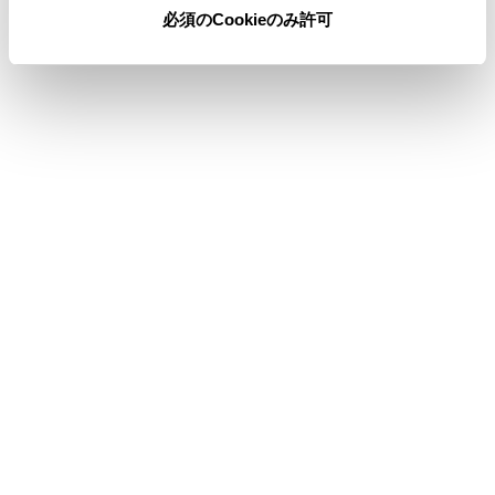
必須のCookieのみ許可
合わせて見られているページ
地上デジタルテレビを視聴する
オーディオ
地上デジタルテレビの視聴
このページは役に立ちましたか？
はい
いいえ