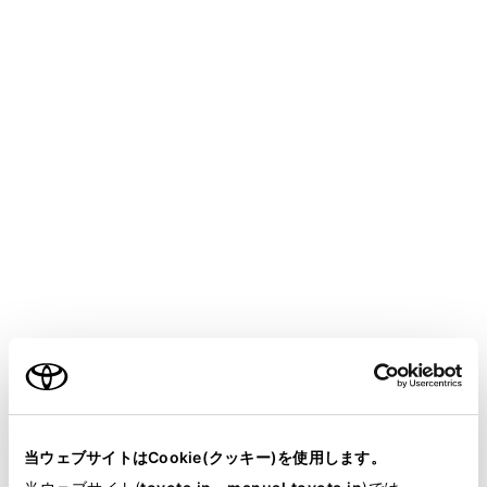
GR YARIS
取扱説明書
T-Connect
マルチメディア
Web ブラウザ
Webブラウザ機能（インターネ
ット）について
インターネットへ接続し、Webサイト（ニュースやブロ
グ、ストリーミング音楽、動画など）をご覧になること
ができます。
ご利用の条件
知識
当サイトには、全ての取扱説明書及び補足資料、正誤表等
が掲載されているわけではありません。
当ウェブサイトはCookie(クッキー)を使用します。
Webブラウザ機能を使用するには、T-Connect
掲載している取扱説明書はお客様の年式に合致しない場合