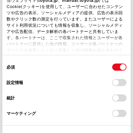
当ウェブサイト(
toyota.jp
、
manual.toyota.jp
)では
‍®
の契約と車内
Wi-Fi
オプションの契約が必要で
があります。
Cookie(クッキー)を使用して、ユーザーに合わせたコンテン
す。
ツや広告の表示、ソーシャルメディアの提供、広告の表示回
取扱説明書は、弊社が著作権その他の知的財産権を保有し
安全上の配慮から車を完全に停止し、パーキン
数やクリック数の測定を行っています。またユーザーによる
ます。弊社の許可なく、取扱説明書の一部または全部を、
サイト利用状況についても情報を収集し、ソーシャルメディ
グブレーキをかける、またはシフトポジション
複製、複写、改変もしくは配信等することはできません。
アや広告配信、データ解析の各パートナーと共有していま
をPにいれたときのみWebサイトをご覧になる
す。各パートナーは、ここで収集された情報とユーザーが各
当サイトの利用、または利用できなかったことにより万一
ことができます。（走行中は音声だけになりま
パートナーに提供した他の情報、ユーザーが各パートナーの
損害が生じても、弊社は一切責任を負いません。
す。）
サービスを使用したときに収集した他の情報を組み合わせて
掲載内容は予告なく変更、またはサービスを中止すること
使用することがあります。当ウェブサイトの使用を続行する
があります。
同
とCookie(クッキー)に同意したこととなります。
必須
意
当サイト（取扱説明書）では、利便性向上のためにお客様
の
「すべてのCookieを許可」をクリックすることで、お客様の
の閲覧履歴、検索履歴を保持しています。削除を希望され
選
デバイスにすべてのCookie(クッキー)が保存されることに同
設定情報
る方は、当社のお客様相談窓口（0800-700-7700）までご
択
意したことになります。Cookie(クッキー)のオプトアウト、
連絡ください。
設定の変更、同意を撤回したりするにあたっては、当社の
統計
「
Cookie（クッキー）情報の取り扱いについて
お車に関するお問い合わせ・ご相談は
」をご覧くだ
さい。
https://toyota.jp/faq/?
マーケティング
site_domain=default#otoiawase
までお願いします。
合わせて見られているページ
データ通信に関する留意事項