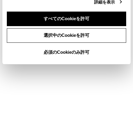
詳細を表示
リモートメンテナンスサービスについて
T-Connectを利用する
すべてのCookieを許可
同意しない
同意する
選択中のCookieを許可
このページは役に立ちましたか？
必須のCookieのみ許可
はい
いいえ
ブックマーク
あとで読む
個人情報の取扱いについて