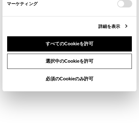
タッチし続けると、現在位置から受信可能なチ
マーケティング
site_domain=default#otoiawase
までお願いします。
ャンネルをマニュアルプリセットに自動で登録
します。エリアプリセットモードのときは表示
されません。
詳細を表示
サブメニューのプリセットチャンネル
すべてのCookieを許可
プリセットチャンネルにタッチすると、受信す
るチャンネルを変更できます。
同意しない
同意する
選択中のCookieを許可
プリセットチャンネルの表示形式は変更できま
す。
必須のCookieのみ許可
知識
ワンセグ放送を受信しているときは、映像
の右下に
[‍
‍]
が表示されます。
ステアリングスイッチで操作する
[‍
‍]
／
[‍
‍]
スイッチ