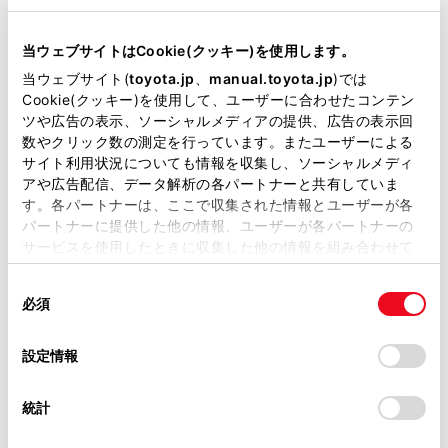
ンに登録します。
当サイトには、全ての取扱説明書及び補足資料、正誤表等
登録しているときにタッチすると解除します。
が掲載されているわけではありません。
当ウェブサイトはCookie(クッキー)を使用します。
エリアプリセットモードのときは表示されませ
掲載している取扱説明書はお客様の年式に合致しない場合
当ウェブサイト(
toyota.jp
、
manual.toyota.jp
)では
ん。
があります。
Cookie(クッキー)を使用して、ユーザーに合わせたコンテン
ツや広告の表示、ソーシャルメディアの提供、広告の表示回
取扱説明書は、弊社が著作権その他の知的財産権を保有し
数やクリック数の測定を行っています。またユーザーによる
[‍
‍]
ます。弊社の許可なく、取扱説明書の一部または全部を、
サイト利用状況についても情報を収集し、ソーシャルメディ
複製、複写、改変もしくは配信等することはできません。
設定可能な項目を表示します。
アや広告配信、データ解析の各パートナーと共有していま
す。各パートナーは、ここで収集された情報とユーザーが各
当サイトの利用、または利用できなかったことにより万一
[‍
‍]
パートナーに提供した他の情報、ユーザーが各パートナーの
損害が生じても、弊社は一切責任を負いません。
サービスを使用したときに収集した他の情報を組み合わせて
掲載内容は予告なく変更、またはサービスを中止すること
全画面表示にします。
使用することがあります。当ウェブサイトの使用を続行する
があります。
同
とCookie(クッキー)に同意したこととなります。
[‍Ch‍]
必須
意
当サイト（取扱説明書）では、利便性向上のためにお客様
の
「すべてのCookieを許可」をクリックすることで、お客様の
[‍
‍]
／
[‍
‍]
にタッチすると、プリセットボタ
の閲覧履歴、検索履歴を保持しています。削除を希望され
選
デバイスにすべてのCookie(クッキー)が保存されることに同
設定情報
ンに登録している順にチャンネルが切りかわり
る方は、当社のお客様相談窓口（0800-700-7700）までご
択
意したことになります。Cookie(クッキー)のオプトアウト、
ます。
連絡ください。
設定の変更、同意を撤回したりするにあたっては、当社の
統計
「
Cookie（クッキー）情報の取り扱いについて
お車に関するお問い合わせ・ご相談は
」をご覧くだ
[‍Auto.P‍]
さい。
https://toyota.jp/faq/?