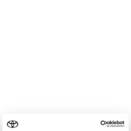
[‍
‍]
データ放送の操作画面を表示します。
操作画面で操作する
操作画面を表示するときは、全画面で
[‍
‍]
にタ
ッチします。
[‍
‍]
ご利用の条件
受信している番組をマニュアルプリセットボタ