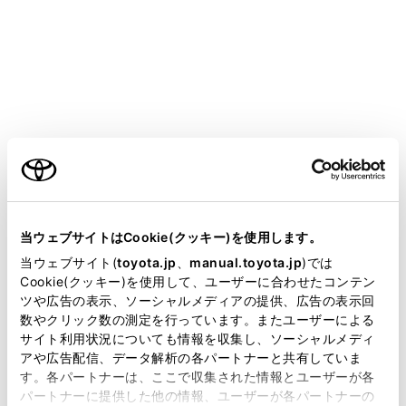
GR YARIS
取扱説明書
T-Connect
マルチメディア
ヘルプネット（エアバッグ連動タイプ）
保守点検をする
ご利用の条件
メニュー
当サイトには、全ての取扱説明書及び補足資料、正誤表等
が掲載されているわけではありません。
当ウェブサイトはCookie(クッキー)を使用します。
掲載している取扱説明書はお客様の年式に合致しない場合
当ウェブサイト(
toyota.jp
、
manual.toyota.jp
)では
自動保守点検について
があります。
Cookie(クッキー)を使用して、ユーザーに合わせたコンテン
ツや広告の表示、ソーシャルメディアの提供、広告の表示回
取扱説明書は、弊社が著作権その他の知的財産権を保有し
手動保守点検を実施する
数やクリック数の測定を行っています。またユーザーによる
ます。弊社の許可なく、取扱説明書の一部または全部を、
サイト利用状況についても情報を収集し、ソーシャルメディ
複製、複写、改変もしくは配信等することはできません。
アや広告配信、データ解析の各パートナーと共有していま
す。各パートナーは、ここで収集された情報とユーザーが各
当サイトの利用、または利用できなかったことにより万一
パートナーに提供した他の情報、ユーザーが各パートナーの
損害が生じても、弊社は一切責任を負いません。