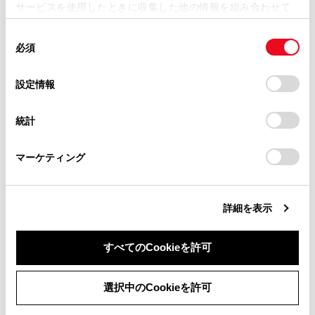
サービスを使用したときに収集した他の情報を組み合わせて
掲載内容は予告なく変更、またはサービスを中止すること
使用することがあります。当ウェブサイトの使用を続行する
があります。
同
とCookie(クッキー)に同意したこととなります。
合わせて見られているページ
必須
意
当サイト（取扱説明書）では、利便性向上のためにお客様
の
「すべてのCookieを許可」をクリックすることで、お客様の
の閲覧履歴、検索履歴を保持しています。削除を希望され
選
デバイスにすべてのCookie(クッキー)が保存されることに同
データ通信に関する留意事項
設定情報
る方は、当社のお客様相談窓口（0800-700-7700）までご
択
意したことになります。Cookie(クッキー)のオプトアウト、
連絡ください。
リモートメンテナンスサービスについて
設定の変更、同意を撤回したりするにあたっては、当社の
統計
「
Cookie（クッキー）情報の取り扱いについて
お車に関するお問い合わせ・ご相談は
」をご覧くだ
T-Connectを利用する
さい。
https://toyota.jp/faq/?
マーケティング
site_domain=default#otoiawase
までお願いします。
このページは役に立ちましたか？
詳細を表示
すべてのCookieを許可
はい
いいえ
同意しない
同意する
選択中のCookieを許可