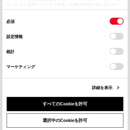
サービスを使用したときに収集した他の情報を組み合わせて
掲載内容は予告なく変更、またはサービスを中止すること
使用することがあります。当ウェブサイトの使用を続行する
があります。
同
とCookie(クッキー)に同意したこととなります。
必須
意
合わせて見られているページ
当サイト（取扱説明書）では、利便性向上のためにお客様
の
「すべてのCookieを許可」をクリックすることで、お客様の
の閲覧履歴、検索履歴を保持しています。削除を希望され
選
デバイスにすべてのCookie(クッキー)が保存されることに同
設定情報
タイヤ空気圧について
る方は、当社のお客様相談窓口（0800-700-7700）までご
択
意したことになります。Cookie(クッキー)のオプトアウト、
連絡ください。
設定の変更、同意を撤回したりするにあたっては、当社の
タイヤについて
統計
「
Cookie（クッキー）情報の取り扱いについて
お車に関するお問い合わせ・ご相談は
」をご覧くだ
電子キーの電池交換
さい。
https://toyota.jp/faq/?
マーケティング
site_domain=default#otoiawase
までお願いします。
このページは役に立ちましたか？
詳細を表示
すべてのCookieを許可
はい
いいえ
同意しない
同意する
選択中のCookieを許可