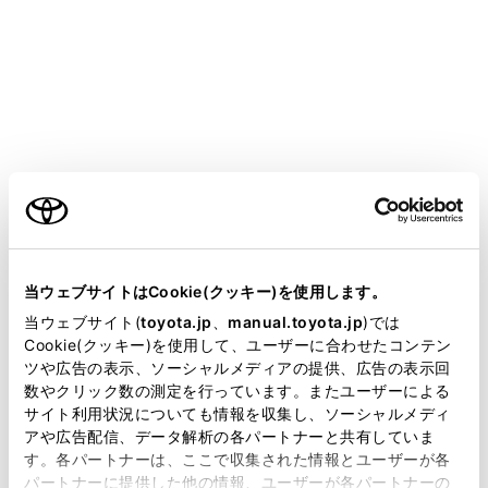
CROWN CROSSOVER
取扱説明書
お手入れのしかた
簡単な点検・部品交換
ヒューズの点検・交換
ご利用の条件
当サイトには、全ての取扱説明書及び補足資料、正誤表等
ランプがつかないときや電気系統の装置が働かないとき
が掲載されているわけではありません。
当ウェブサイトはCookie(クッキー)を使用します。
は、ヒューズ切れが考えられます。ヒューズの点検を行
掲載している取扱説明書はお客様の年式に合致しない場合
ってください。
当ウェブサイト(
toyota.jp
、
manual.toyota.jp
)では
があります。
Cookie(クッキー)を使用して、ユーザーに合わせたコンテン
ツや広告の表示、ソーシャルメディアの提供、広告の表示回
取扱説明書は、弊社が著作権その他の知的財産権を保有し
数やクリック数の測定を行っています。またユーザーによる
ヒューズの点検・交換をするには
ます。弊社の許可なく、取扱説明書の一部または全部を、
サイト利用状況についても情報を収集し、ソーシャルメディ
複製、複写、改変もしくは配信等することはできません。
アや広告配信、データ解析の各パートナーと共有していま
す。各パートナーは、ここで収集された情報とユーザーが各
当サイトの利用、または利用できなかったことにより万一
パートナーに提供した他の情報、ユーザーが各パートナーの
損害が生じても、弊社は一切責任を負いません。