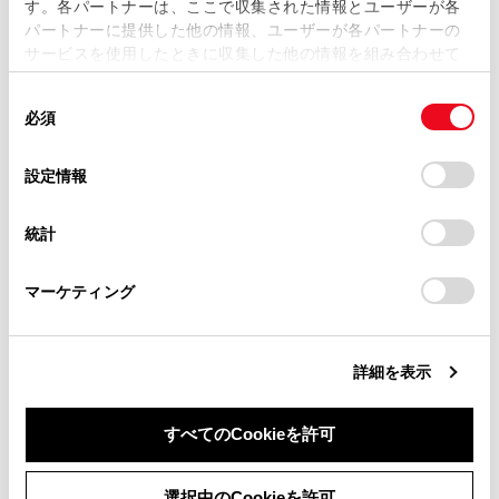
す。各パートナーは、ここで収集された情報とユーザーが各
当サイトの利用、または利用できなかったことにより万一
パートナーに提供した他の情報、ユーザーが各パートナーの
損害が生じても、弊社は一切責任を負いません。
サービスを使用したときに収集した他の情報を組み合わせて
掲載内容は予告なく変更、またはサービスを中止すること
使用することがあります。当ウェブサイトの使用を続行する
があります。
同
とCookie(クッキー)に同意したこととなります。
必須
意
当サイト（取扱説明書）では、利便性向上のためにお客様
合わせて見られているページ
の
「すべてのCookieを許可」をクリックすることで、お客様の
の閲覧履歴、検索履歴を保持しています。削除を希望され
選
デバイスにすべてのCookie(クッキー)が保存されることに同
設定情報
る方は、当社のお客様相談窓口（0800-700-7700）までご
トランク
択
意したことになります。Cookie(クッキー)のオプトアウト、
連絡ください。
設定の変更、同意を撤回したりするにあたっては、当社の
ドア
統計
「
Cookie（クッキー）情報の取り扱いについて
お車に関するお問い合わせ・ご相談は
」をご覧くだ
さい。
https://toyota.jp/faq/?
パワーイージーアクセスシステム／ポジションメモリー／メ
モリーコール機能
マーケティング
site_domain=default#otoiawase
までお願いします。
詳細を表示
このページは役に立ちましたか？
すべてのCookieを許可
はい
いいえ
同意しない
同意する
選択中のCookieを許可