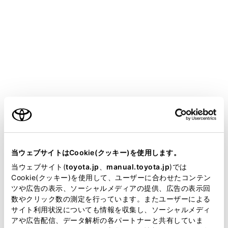
CROWN CROSSOVER
取扱説明書
運転する前に
キー
キー
メニュー
ご利用の条件
当サイトには、全ての取扱説明書及び補足資料、正誤表等
が掲載されているわけではありません。
キーの種類
当ウェブサイトはCookie(クッキー)を使用します。
掲載している取扱説明書はお客様の年式に合致しない場合
当ウェブサイト(
toyota.jp
、
manual.toyota.jp
)では
があります。
Cookie(クッキー)を使用して、ユーザーに合わせたコンテン
ワイヤレス機能について
ツや広告の表示、ソーシャルメディアの提供、広告の表示回
取扱説明書は、弊社が著作権その他の知的財産権を保有し
数やクリック数の測定を行っています。またユーザーによる
ます。弊社の許可なく、取扱説明書の一部または全部を、
メカニカルキーを使うには
サイト利用状況についても情報を収集し、ソーシャルメディ
複製、複写、改変もしくは配信等することはできません。
アや広告配信、データ解析の各パートナーと共有していま