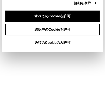
詳細を表示
ハンズフリー電話についての留意事項
電話に出る
すべてのCookieを許可
同意しない
同意する
選択中のCookieを許可
このページは役に立ちましたか？
必須のCookieのみ許可
はい
いいえ
ブックマーク
あとで読む
個人情報の取扱いについて