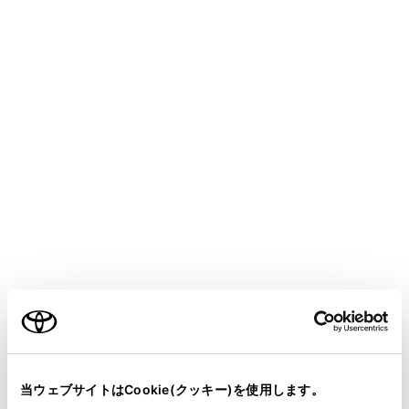
CROWN CROSSOVER
取扱説明書
マルチメディア
ハンズフリー電話
通話中の操作
グループ通話をする
通話相手と保留相手がいる場合に保留相手を通話に追加
できます。
第三者と通話中に、[グループ通話]にタッチしま
ご利用の条件
す。
保留中の電話が保留解除され、グループ通話へ切
当サイトには、全ての取扱説明書及び補足資料、正誤表等
りかわります。
が掲載されているわけではありません。
当ウェブサイトはCookie(クッキー)を使用します。