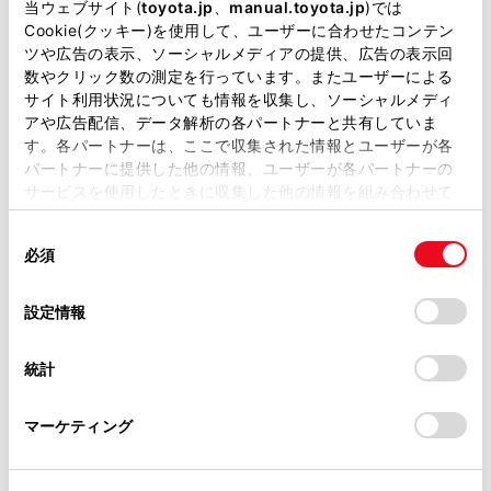
掲載している取扱説明書はお客様の年式に合致しない場合
当ウェブサイト(
toyota.jp
、
manual.toyota.jp
)では
があります。
知識
Cookie(クッキー)を使用して、ユーザーに合わせたコンテン
ツや広告の表示、ソーシャルメディアの提供、広告の表示回
取扱説明書は、弊社が著作権その他の知的財産権を保有し
数やクリック数の測定を行っています。またユーザーによる
携帯電話会社とグループ通話の契約をして
ます。弊社の許可なく、取扱説明書の一部または全部を、
サイト利用状況についても情報を収集し、ソーシャルメディ
複製、複写、改変もしくは配信等することはできません。
いる必要があります。
アや広告配信、データ解析の各パートナーと共有していま
す。各パートナーは、ここで収集された情報とユーザーが各
当サイトの利用、または利用できなかったことにより万一
携帯電話の機種や契約内容によっては、本
パートナーに提供した他の情報、ユーザーが各パートナーの
損害が生じても、弊社は一切責任を負いません。
機能が利用できない場合があります。
サービスを使用したときに収集した他の情報を組み合わせて
掲載内容は予告なく変更、またはサービスを中止すること
使用することがあります。当ウェブサイトの使用を続行する
グループ通話を切ると、グループ全員との
があります。
同
とCookie(クッキー)に同意したこととなります。
通話が終了します。
必須
意
当サイト（取扱説明書）では、利便性向上のためにお客様
の
「すべてのCookieを許可」をクリックすることで、お客様の
の閲覧履歴、検索履歴を保持しています。削除を希望され
選
デバイスにすべてのCookie(クッキー)が保存されることに同
設定情報
る方は、当社のお客様相談窓口（0800-700-7700）までご
択
意したことになります。Cookie(クッキー)のオプトアウト、
連絡ください。
設定の変更、同意を撤回したりするにあたっては、当社の
統計
「
Cookie（クッキー）情報の取り扱いについて
お車に関するお問い合わせ・ご相談は
」をご覧くだ
さい。
https://toyota.jp/faq/?
マーケティング
site_domain=default#otoiawase
までお願いします。
合わせて見られているページ
ステアリングスイッチで操作する